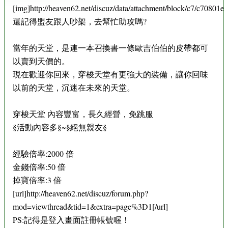
[img]http://heaven62.net/discuz/data/attachment/block/c7/c7080
還記得盟友跟人吵架，去幫忙助攻嗎?
當年的天堂，是連一本召換書一條歐吉伯伯的皮帶都可
以賣到天價的。
現在歡迎你回來，穿梭天堂有更強大的裝備，讓你回味
以前的天堂，沉迷在未來的天堂。
穿梭天堂 內容豐富，長久經營，免跳服
§活動內容多§~§絕無親友§
經驗倍率:2000 倍
金錢倍率:50 倍
掉寶倍率:3 倍
[url]http://heaven62.net/discuz/forum.php?
mod=viewthread&tid=1&extra=page%3D1[/url]
PS:記得是登入畫面註冊帳號喔！