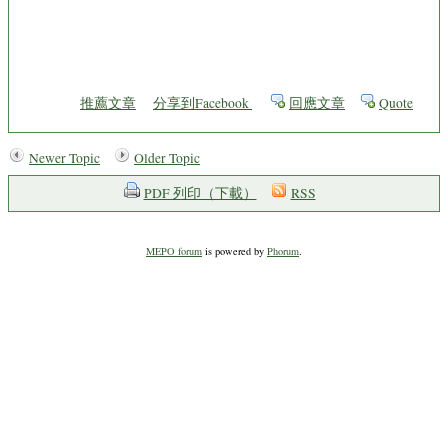
推薦文章
分享到Facebook
回應文章
Quote
Newer Topic
Older Topic
PDF 列印（下載）
RSS
MEPO forum
is powered by
Phorum
.