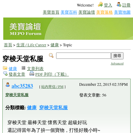
Welcome!
登入
註冊
美寶首頁
美寶百科
美寶論壇
美寶落格
美寶地圖
首頁
>
生涯 / Life Career
>
健康
> Topic
穿梭天堂私服
Advanced
健康
文章列表
發表文章
PDF 列印（下載）
abc35283
December 22, 2015 02:35PM
[
站內寄信 / PM
]
穿梭天堂私服
發表文章數: 56
分類標籤:
健康
穿梭天堂私服
穿梭天堂 最棒天堂 懷舊天堂 超級好玩
還記得當年為了拚一個寶物，打怪好幾小時~