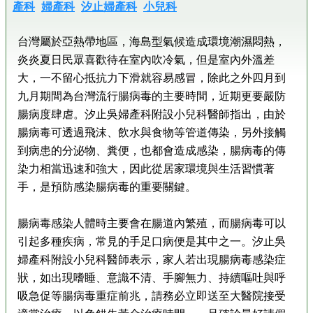
產科
婦產科
汐止婦產科
小兒科
台灣屬於亞熱帶地區，海島型氣候造成環境潮濕悶熱，
炎炎夏日民眾喜歡待在室內吹冷氣，但是室內外溫差
大，一不留心抵抗力下滑就容易感冒，除此之外四月到
九月期間為台灣流行腸病毒的主要時間，近期更要嚴防
腸病度肆虐。汐止吳婦產科附設小兒科醫師指出，由於
腸病毒可透過飛沫、飲水與食物等管道傳染，另外接觸
到病患的分泌物、糞便，也都會造成感染，腸病毒的傳
染力相當迅速和強大，因此從居家環境與生活習慣著
手，是預防感染腸病毒的重要關鍵。
腸病毒感染人體時主要會在腸道內繁殖，而腸病毒可以
引起多種疾病，常見的手足口病便是其中之一。汐止吳
婦產科附設小兒科醫師表示，家人若出現腸病毒感染症
狀，如出現嗜睡、意識不清、手腳無力、持續嘔吐與呼
吸急促等腸病毒重症前兆，請務必立即送至大醫院接受