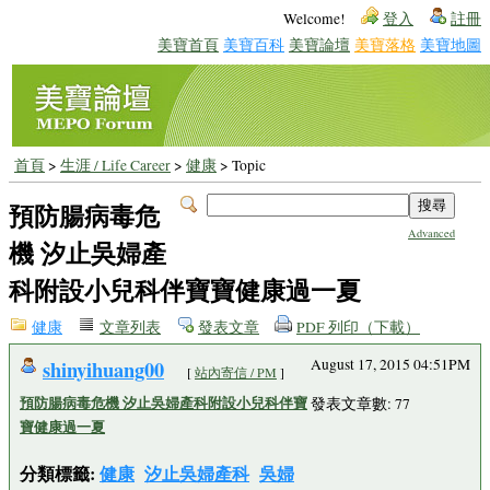
Welcome!
登入
註冊
美寶首頁
美寶百科
美寶論壇
美寶落格
美寶地圖
首頁
>
生涯 / Life Career
>
健康
> Topic
預防腸病毒危
Advanced
機 汐止吳婦產
科附設小兒科伴寶寶健康過一夏
健康
文章列表
發表文章
PDF 列印（下載）
shinyihuang00
August 17, 2015 04:51PM
[
站內寄信 / PM
]
預防腸病毒危機 汐止吳婦產科附設小兒科伴寶
發表文章數: 77
寶健康過一夏
分類標籤:
健康
汐止吳婦產科
吳婦