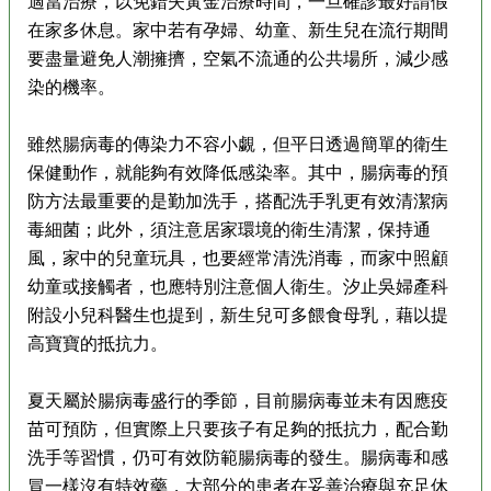
適當治療，以免錯失黃金治療時間，一旦確診最好請假
在家多休息。家中若有孕婦、幼童、新生兒在流行期間
要盡量避免人潮擁擠，空氣不流通的公共場所，減少感
染的機率。
雖然腸病毒的傳染力不容小覷，但平日透過簡單的衛生
保健動作，就能夠有效降低感染率。其中，腸病毒的預
防方法最重要的是勤加洗手，搭配洗手乳更有效清潔病
毒細菌；此外，須注意居家環境的衛生清潔，保持通
風，家中的兒童玩具，也要經常清洗消毒，而家中照顧
幼童或接觸者，也應特別注意個人衛生。汐止吳婦產科
附設小兒科醫生也提到，新生兒可多餵食母乳，藉以提
高寶寶的抵抗力。
夏天屬於腸病毒盛行的季節，目前腸病毒並未有因應疫
苗可預防，但實際上只要孩子有足夠的抵抗力，配合勤
洗手等習慣，仍可有效防範腸病毒的發生。腸病毒和感
冒一樣沒有特效藥，大部分的患者在妥善治療與充足休