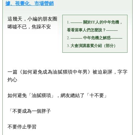
據、視覺化、市場營銷
這幾天，小編的朋友圈
1.
——— 關於IT人的中年危機，
唏噓不已，焦躁不安
看看當事人們怎麼說？———
2.
——— 中年危機之解惑———
3.
大會演講嘉賓介紹（部分）
一篇《如何避免成為油膩猥瑣中年男》被迫刷屏，字字
灼心
如何避免「油膩猥瑣」，網友總結了「十不要」
「不要成為一個胖子
不要停止學習