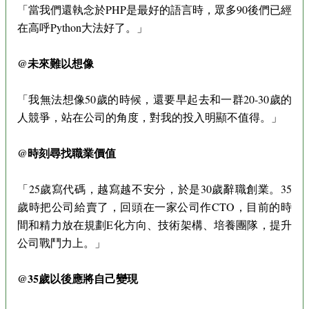
「當我們還執念於PHP是最好的語言時，眾多90後們已經
在高呼Python大法好了。」
@未來難以想像
「我無法想像50歲的時候，還要早起去和一群20-30歲的
人競爭，站在公司的角度，對我的投入明顯不值得。」
@時刻尋找職業價值
「25歲寫代碼，越寫越不安分，於是30歲辭職創業。35
歲時把公司給賣了，回頭在一家公司作CTO，目前的時
間和精力放在規劃E化方向、技術架構、培養團隊，提升
公司戰鬥力上。」
@35歲以後應將自己變現