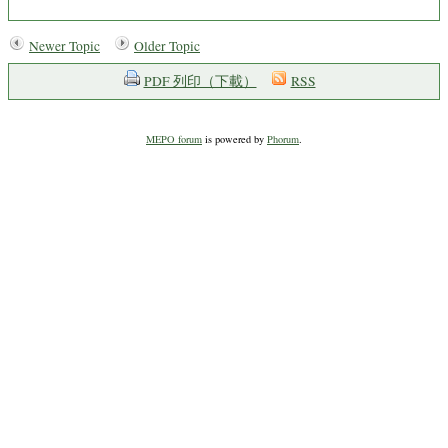
Newer Topic
Older Topic
PDF 列印（下載）
RSS
MEPO forum
is powered by
Phorum
.