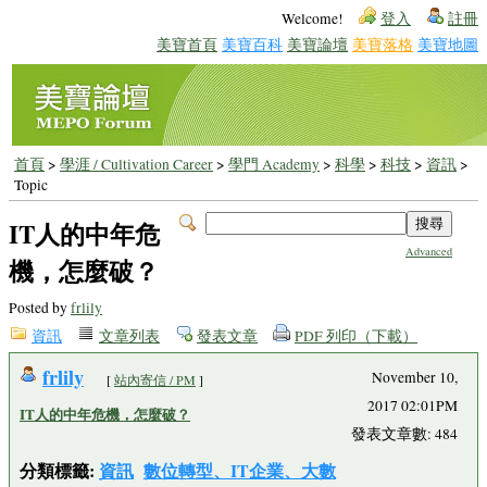
Welcome!
登入
註冊
美寶首頁
美寶百科
美寶論壇
美寶落格
美寶地圖
首頁
>
學涯 / Cultivation Career
>
學門 Academy
>
科學
>
科技
>
資訊
>
Topic
IT人的中年危
Advanced
機，怎麼破？
Posted by
frlily
資訊
文章列表
發表文章
PDF 列印（下載）
frlily
November 10,
[
站內寄信 / PM
]
2017 02:01PM
IT人的中年危機，怎麼破？
發表文章數: 484
分類標籤:
資訊
數位轉型、IT企業、大數