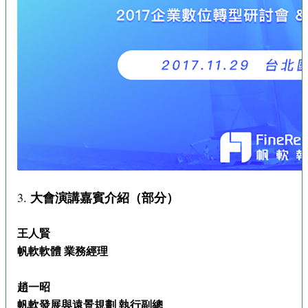
大會演講嘉賓介紹（部分）
3.
王人賢
帆軟軟體 業務經理
趙一昭
帆軟發展與遠景規劃 執行副總