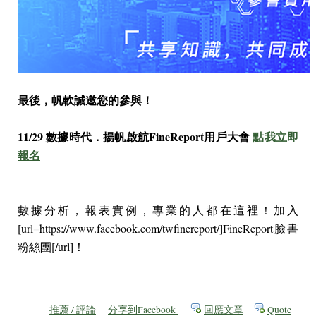
最後，帆軟誠邀您的參與！
11/29 數據時代．揚帆啟航FineReport用戶大會
點我立即
報名
數據分析，報表實例，專業的人都在這裡！加入
[url=https://www.facebook.com/twfinereport/]FineReport臉書
粉絲團[/url]！
推薦 / 評論
分享到Facebook
回應文章
Quote