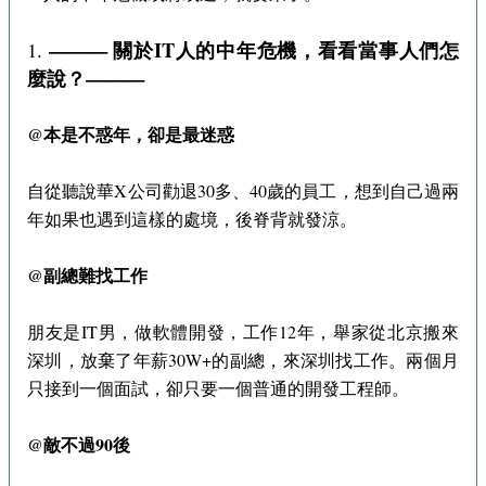
——— 關於IT人的中年危機，看看當事人們怎
1.
麼說？———
@本是不惑年，卻是最迷惑
自從聽說華X公司勸退30多、40歲的員工，想到自己過兩
年如果也遇到這樣的處境，後脊背就發涼。
@副總難找工作
朋友是IT男，做軟體開發，工作12年，舉家從北京搬來
深圳，放棄了年薪30W+的副總，來深圳找工作。兩個月
只接到一個面試，卻只要一個普通的開發工程師。
@敵不過90後