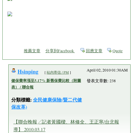
推薦文章
分享到Facebook
回應文章
Quote
Hsinping
April 02, 2010 01:30AM
[
站內寄信 / PM
]
健保費率漲至5.17% 新舊保費比較（附圖
發表文章數: 238
表） / 聯合報
分類標籤:
全民健康保險(暨二代健
保改革)
【聯合晚報╱記者黃國樑、林修全、王正寧/台北報
導】 2010.03.17