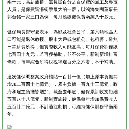
兩千元，高薪族群、需負擔百分之百保費的雇主及專技
人員，是保費調漲衝擊最大的一群，以鴻海集團董事長
郭台銘一家三口為例，每月應繳健保費兩萬八千多元。
健保局長鄭守夏表示，為顧及社會公平，第六類地區人
口可能是退休教授、股市大戶或包租公、包租婆，雖無
日常薪資所得，但實際收入可能甚高，每月保費卻僅繳
七百四十九元，若再獲補助，並不公平，新制新增排富
條款，每年綜合所得稅稅率逾百分之六者，不予補助。
這次健保調整案政府補貼一百廿一億（加上原本負擔共
增加二百四十七億元），雇主負擔一百九十三億元，政
府和雇主負擔皆增加。截至去年底，健保累計收支短絀
五百八十八億元，新制實施後，健保每年增加保費收入
五百廿二億元，不計過往虧損，可維持健保財務平衡兩
年。