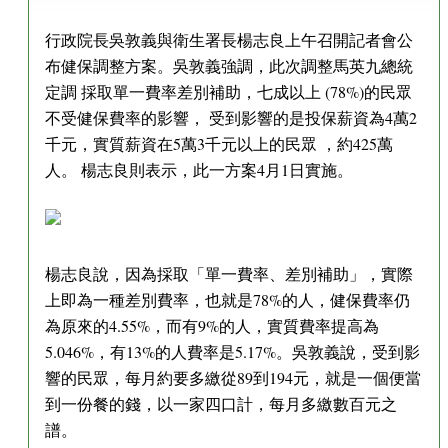
行政院長吳敦義與衛生署長楊志良上午召開記者會公
布健保調整方案。吳敦義強調，此次調整馬英九總統
定調 採取單一費率差別補助，七成以上 (78%)的民眾
不受健保費率的影響， 受到影響的是投保薪資為4萬2
千元，實質薪資在5萬3千元以上的民眾 ，約425萬
人。 楊志良則表示，此一方案4月1日實施。
楊志良說，因為採取「單一費率、差別補助」，實際
上即為一種差別費率，也就是78%的人，健保費率仍
為原來的4.55%，而有9%的人，實質費率提高為
5.046%，有13%的人費率是5.17%。吳敦義說，受到影
響的民眾，每月約要多繳從89到194元，就是一個便當
到一份餐的錢，以一家四口計，每月多繳數百元之
譜。