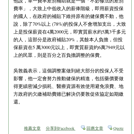
他說，單一費率差別補助就是一個「不必修法的差別
費率」，大致上中低收入的薪俸階級，即用薪資投保
的國人，在政府的補貼下維持原有的健保費不動，他
說，除了70%以上 (78%)的投保人不會增加支出，大致
上是投保薪資在4萬2000元，即實質薪水約5萬3千多元
的人，這部分是政府補貼20%，其餘本人負擔，但投
保薪資在5 萬3000元以上，即實質薪資約6萬7949元以
上的民眾，則是百分之百負擔調整的保費。
吳敦義表示，這個調整案做到絕大部分的投保人不受
影響，他一定會努力推動健保的精進，包括藥價要做
得更縝密減少損耗、醫療資源有效使用避免浪費、地
方政府的欠繳補助費雖已解決仍要敦促依協定如期繳
還。
推薦文章
分享到Facebook
回應文章
Quote