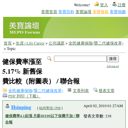
Welcome!
登入
註冊
美寶首頁
美寶百科
美寶論壇
美寶落格
美寶地圖
首頁
>
生涯 / Life Career
>
公共議題
>
全民健康保險(暨二代健保改革)
> Topic
健保費率漲至
Advanced
5.17% 新舊保
費比較（附圖表） / 聯合報
全民健康保險(暨二代健保改革)
文章列表
發表文章
PDF 列印（下載）
Hsinping
April 02, 2010 01:27AM
[
站內寄信 / PM
]
健保費率4.1起漲 月薪40100以下保費不加 / 聯
發表文章數: 238
合報