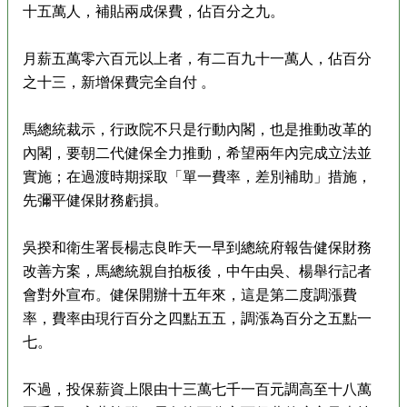
十五萬人，補貼兩成保費，佔百分之九。
月薪五萬零六百元以上者，有二百九十一萬人，佔百分
之十三，新增保費完全自付 。
馬總統裁示，行政院不只是行動內閣，也是推動改革的
內閣，要朝二代健保全力推動，希望兩年內完成立法並
實施；在過渡時期採取「單一費率，差別補助」措施，
先彌平健保財務虧損。
吳揆和衛生署長楊志良昨天一早到總統府報告健保財務
改善方案，馬總統親自拍板後，中午由吳、楊舉行記者
會對外宣布。健保開辦十五年來，這是第二度調漲費
率，費率由現行百分之四點五五，調漲為百分之五點一
七。
不過，投保薪資上限由十三萬七千一百元調高至十八萬