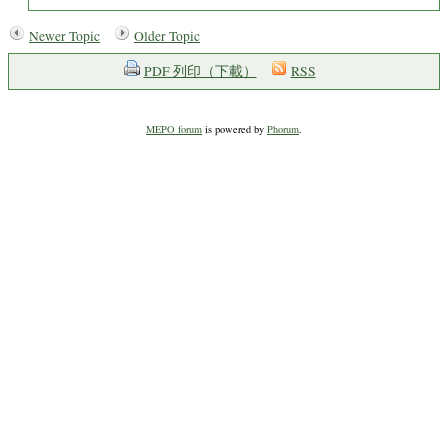
Newer Topic
Older Topic
PDF 列印（下載）
RSS
MEPO forum
is powered by
Phorum
.