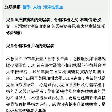
分類標籤:
醫學
人物
海洋性貧血
兒童血液腫瘤科的先驅者、骨髓移植之父~林凱信 教授
文：台灣海洋性貧血協會 黃秀敏秘書長/臺大兒童醫院 張
修豪醫師
兒童骨髓移植手術的先驅者
林教授在1975年於臺大醫學系畢業，之後服役海軍陸戰
隊少尉軍官，2年後在臺大醫院小兒部執醫並任教於台灣
大學醫學院，1980年擔任省立桃園醫院實驗診斷科主
任，1982年出國至美國加州大學UCLA進修，專業領域是
兒童血液腫瘤科，亦是國內小兒血液腫瘤及骨髓移植手
術的先趨與頂尖學者；對血液疾病及兒童癌症病患的照
顧不遺餘力，不僅造福國內兒童，更遠赴越南教學與指
導骨髓移植手術之進行，成功治療越南血液病病童，足
以做為當代醫者之典範。