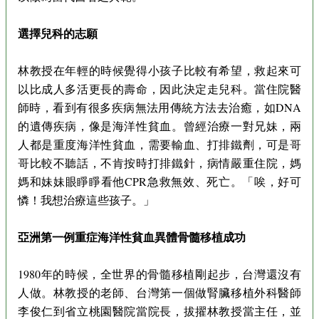
選擇兒科的志願
林教授在年輕的時候覺得小孩子比較有希望，救起來可
以比成人多活更長的壽命，因此決定走兒科。當住院醫
師時，看到有很多疾病無法用傳統方法去治癒，如DNA
的遺傳疾病，像是海洋性貧血。曾經治療一對兄妹，兩
人都是重度海洋性貧血，需要輸血、打排鐵劑，可是哥
哥比較不聽話，不肯按時打排鐵針，病情嚴重住院，媽
媽和妹妹眼睜睜看他CPR急救無效、死亡。「唉，好可
憐！我想治療這些孩子。」
亞洲第一例重症海洋性貧血異體骨髓移植成功
1980年的時候，全世界的骨髓移植剛起步，台灣還沒有
人做。林教授的老師、台灣第一個做腎臟移植外科醫師
李俊仁到省立桃園醫院當院長，拔擢林教授當主任，並