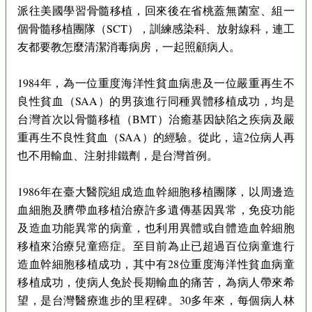
派往美國學習骨髓移植，回來後在省桃蓋無菌室、組一
個骨髓移植團隊（SCT），訓練感染科、放射線科，連工
友都要教怎麼清潔消毒病房，一起照顧病人。
1984年，為一位重度海洋性貧血病患及一位嚴重再生不
良性貧血（SAA）的男孩進行同種異體移植成功，均是
台灣首次以骨髓移植（BMT）治癒基因缺陷之疾病及嚴
重再生不良性貧血（SAA）的經驗。從此，這2位病人再
也不用輸血、注射排鐵劑，是台灣首例。
1986年在臺大醫院組成造血幹細胞移植團隊，以周邊造
血細胞及臍帶血移植治療許多遺傳基因異常，免疫功能
及造血功能異常的病童，也利用異體或自體造血幹細胞
移植來治療兒童癌症。至目前為止已超過百位病童進行
造血幹細胞移植成功，其中有28位重度海洋性貧血病童
移植成功，使病人免於長期輸血的痛苦，為病人帶來希
望，是台灣醫療進步的里程碑。30多年來，每個病人林