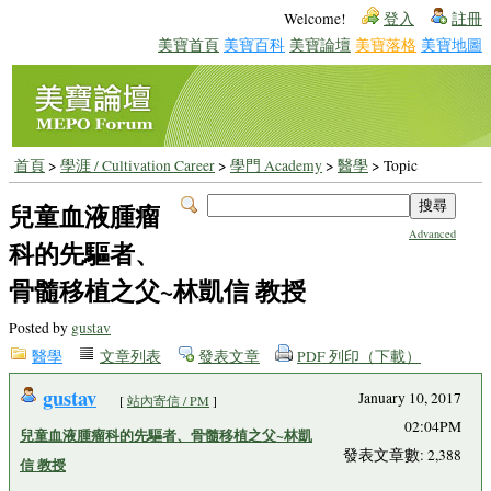
Welcome!
登入
註冊
美寶首頁
美寶百科
美寶論壇
美寶落格
美寶地圖
首頁
>
學涯 / Cultivation Career
>
學門 Academy
>
醫學
> Topic
兒童血液腫瘤
Advanced
科的先驅者、
骨髓移植之父~林凱信 教授
Posted by
gustav
醫學
文章列表
發表文章
PDF 列印（下載）
gustav
January 10, 2017
[
站內寄信 / PM
]
02:04PM
兒童血液腫瘤科的先驅者、骨髓移植之父~林凱
發表文章數: 2,388
信 教授