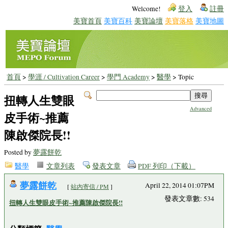
Welcome!
登入
註冊
美寶首頁
美寶百科
美寶論壇
美寶落格
美寶地圖
首頁
>
學涯 / Cultivation Career
>
學門 Academy
>
醫學
> Topic
扭轉人生雙眼
Advanced
皮手術~推薦
陳啟傑院長!!
Posted by
夢露餅乾
醫學
文章列表
發表文章
PDF 列印（下載）
夢露餅乾
April 22, 2014 01:07PM
[
站內寄信 / PM
]
發表文章數: 534
扭轉人生雙眼皮手術~推薦陳啟傑院長!!