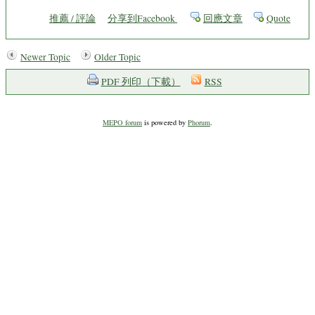
推薦 / 評論
分享到Facebook
回應文章
Quote
Newer Topic
Older Topic
PDF 列印（下載）
RSS
MEPO forum
is powered by
Phorum
.