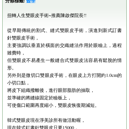
分類標籤:
醫學
扭轉人生雙眼皮手術~推薦陳啟傑院長!!
從早期傳統的割式、縫式雙眼皮手術，演進到新式訂書
針雙眼皮手術，
主要強調以垂直於橫面的交織縫法作用於眼瞼上，過程
雖費時，
但雙眼皮不易產生一般縫合式雙眼皮法容易有鬆脫的情
形。
另外則是微切口雙眼皮手術，在眼皮上方打開約1.0cm的
小切口點，
將皮下組織撥離後，進行眼部脂肪的抽取，
並準確的將縫線固定於瞼板上，
可使傷口範圍再度縮小，雙眼皮恢復期減短。
韓式雙眼皮現在淨美診所有做活動喔，
現在韓式釘書針雙眼皮只要15000，