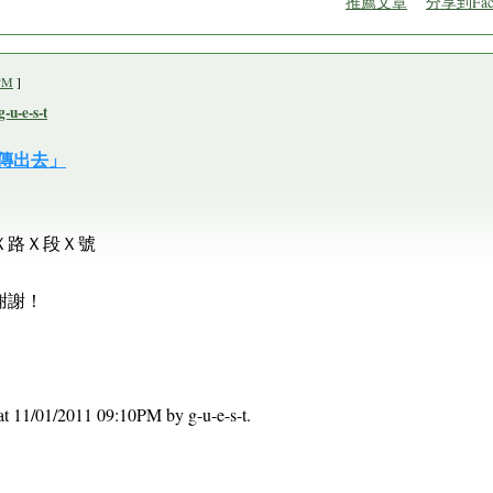
推薦文章
分享到Fac
PM
]
-e-s-t
℃傳出去」
Ｘ路Ｘ段Ｘ號
謝謝！
t at 11/01/2011 09:10PM by g-u-e-s-t.