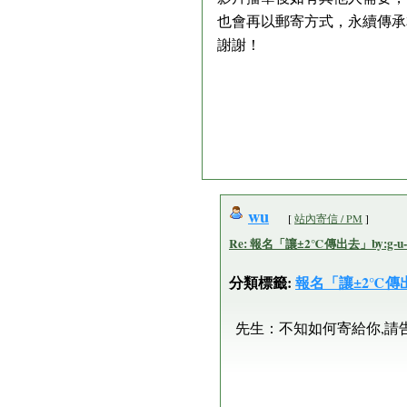
也會再以郵寄方式，永續傳承
謝謝！
wu
[
站內寄信 / PM
]
Re: 報名「讓±2℃傳出去」by:g-u-e-
分類標籤:
報名「讓±2℃傳
先生：不知如何寄給你,請