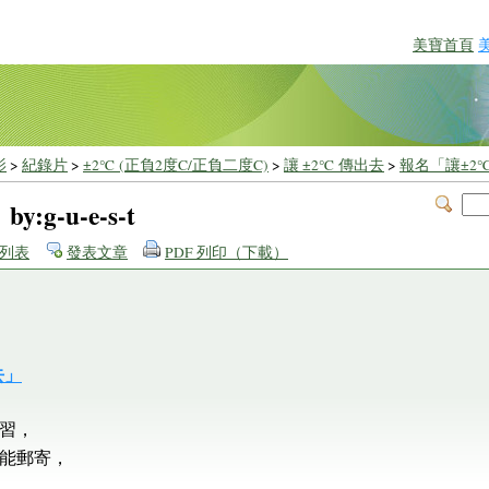
美寶首頁
影
>
紀錄片
>
±2℃ (正負2度C/正負二度C)
>
讓 ±2℃ 傳出去
>
報名「讓±2
g-u-e-s-t
列表
發表文章
PDF 列印（下載）
去」
習，
能郵寄，