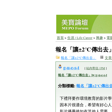
首頁
>
生涯 / Life Career
>
興趣
>
電
報名「讓±2℃傳出去」by:
報名「讓±2℃傳出去」
文章
g-u-e-s-t
[
站內寄信 / PM
]
報名「讓±2℃傳出去」by:g-u-e-s-t
分類標籤:
報名「讓±2℃傳出
下禮拜要作環境教育的影片學
因本片很適合，希望有好心人
影片播畢後如有其他人需要，