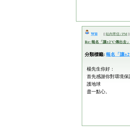
wu
[
站內寄信 / PM
]
Re: 報名「讓±2℃傳出去」by:g
分類標籤:
報名「讓±
楊先生你好：
首先感謝你對環境保
護地球
盡一點心。