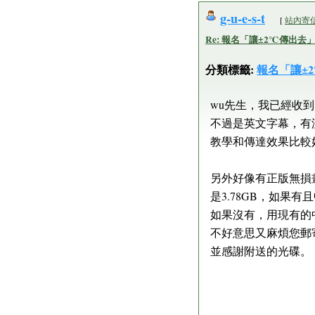
g-u-e-s-t
[
站內寄信 
Re: 報名「讓±2℃傳出去」by:g
分類標籤:
報名「讓±
wu先生，我已經收
不過是英文字幕，有
教學和傳達效果比較
另外好像有正版無損
是3.78GB，如果
如果沒有，用現有的
不好意思又麻煩您郵
並感謝附送的光碟。