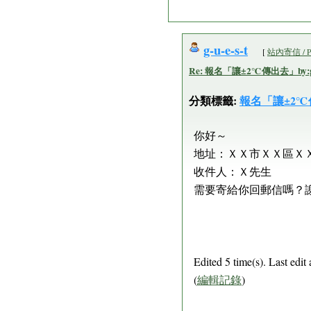
g-u-e-s-t
[
站內寄信 / 
Re: 報名「讓±2℃傳出去」by:g-u
分類標籤:
報名「讓±2
你好～
地址：ＸＸ市ＸＸ區Ｘ
收件人：Ｘ先生
需要寄給你回郵信嗎？
Edited 5 time(s). Last edi
(
編輯記錄
)