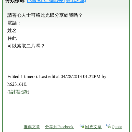
分類標籤:
已讓 ±2℃ 傳出去 (寄出名單)
請善心人士可將此光碟分享給我嗎？
電話：
姓名
住此
可以索取二片嗎？
Edited 1 time(s). Last edit at 04/28/2013 01:22PM by
h6231610.
(
編輯記錄
)
推薦文章
分享到Facebook
回應文章
Quote