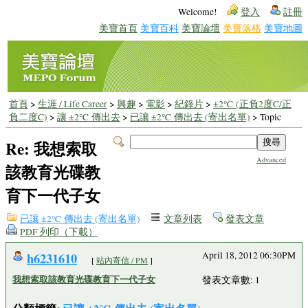
Welcome!
登入
註冊
美寶首頁
美寶百科
美寶論壇
美寶落格
美寶地圖
首頁
>
生涯 / Life Career
>
興趣
>
電影
>
紀錄片
>
±2℃ (正負2度C/正
負二度C)
>
讓 ±2℃ 傳出去
>
已讓 ±2℃ 傳出去 (寄出名單)
> Topic
Re: 我想索取
Advanced
該教育光碟教
育下一代子女
已讓 ±2℃ 傳出去 (寄出名單)
文章列表
發表文章
PDF 列印（下載）
h6231610
April 18, 2012 06:30PM
[
站內寄信 / PM
]
我想索取該教育光碟教育下一代子女
發表文章數: 1