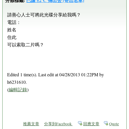
分類標籤:
已讓 ±2℃ 傳出去 (寄出名單)
請善心人士可將此光碟分享給我嗎？
電話：
姓名
住此
可以索取二片嗎？
Edited 1 time(s). Last edit at 04/28/2013 01:22PM by
h6231610.
(
編輯記錄
)
推薦文章
分享到Facebook
回應文章
Quote