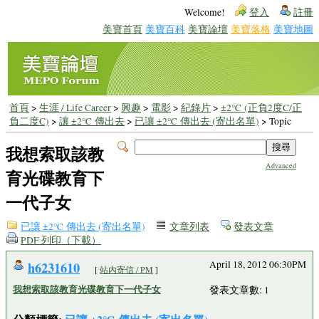
Welcome!
登入
註冊
美寶首頁
美寶百科
美寶論壇
美寶落格
美寶地圖
首頁
>
生涯 / Life Career
>
興趣
>
電影
>
紀錄片
>
±2℃ (正負2度C/正
負二度C)
>
讓 ±2℃ 傳出去
>
已讓 ±2℃ 傳出去 (寄出名單)
> Topic
我想索取該教
Advanced
育光碟教育下
一代子女
已讓 ±2℃ 傳出去 (寄出名單)
文章列表
發表文章
PDF 列印（下載）
h6231610
April 18, 2012 06:30PM
[
站內寄信 / PM
]
我想索取該教育光碟教育下一代子女
發表文章數: 1