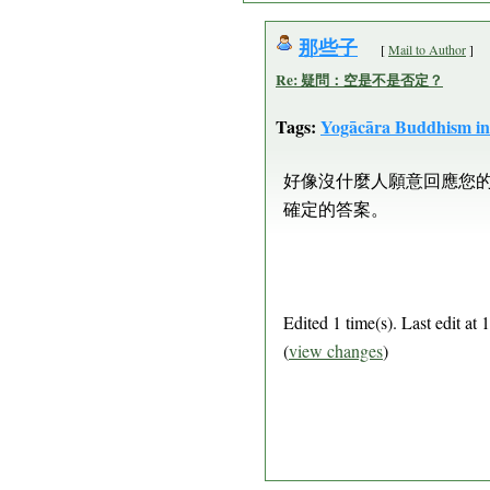
那些子
[
Mail to Author
]
Re: 疑問：空是不是否定？
Tags:
Yogācāra Buddhism in
好像沒什麼人願意回應您的
確定的答案。
Edited 1 time(s). Last edit
(
view changes
)