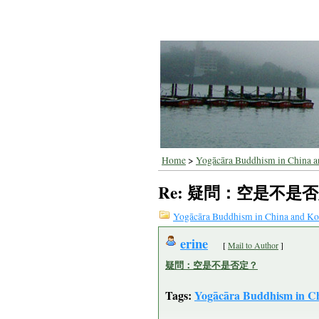
Home
>
Yogācāra Buddhism in China a
Re: 疑問：空是不是
Yogācāra Buddhism in China and Ko
erine
[
Mail to Author
]
疑問：空是不是否定？
Tags:
Yogācāra Buddhism in C