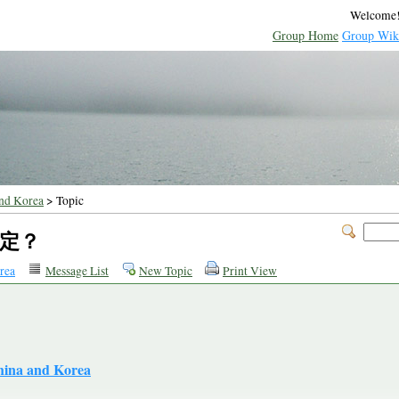
Welcome
Group Home
Group Wik
nd Korea
> Topic
否定？
rea
Message List
New Topic
Print View
hina and Korea