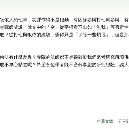
皈依大約七年，功課作得不是很勤，有因緣參與打七就參與，有
寺院師父說，梵文中的「空」從字根看不出如「無我」等否定性
麼？從打七與皈依的經驗，覺得只是「了除一些煩惱」，但是那
佛法有什麼差異？寺院的法師都不是很鼓勵我們來考研究所讀佛
麼不專心精進呢？希望各位學者能不吝分享您的研究經驗，讓大
推薦文章
分享到F