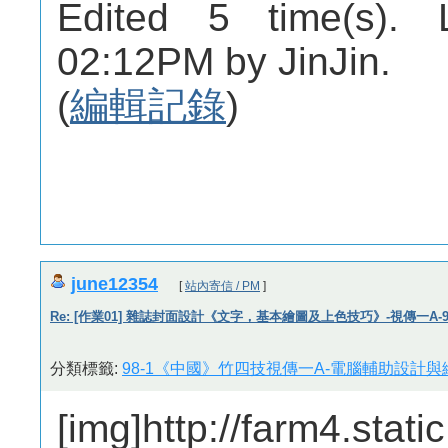
Edited 5 time(s). 
02:12PM by JinJin.
(
編輯記錄
)
june12354
[
站內寄信 / PM
]
Re: [作業01] 雜誌封面設計《文字，基本繪圖及上色技巧》-視傳一A-982
分類標籤:
98-1《中國》竹四技視傳一A-電腦輔助設計與繪
[img]http://farm4.sta