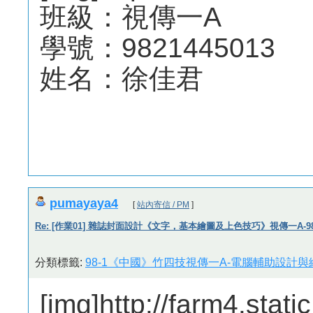
班級：視傳一A
學號：9821445013
姓名：徐佳君
pumayaya4
[
站內寄信 / PM
]
Re: [作業01] 雜誌封面設計《文字，基本繪圖及上色技巧》視傳一A-982
分類標籤:
98-1《中國》竹四技視傳一A-電腦輔助設計與繪
[img]http://farm4.sta