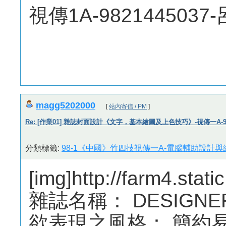
視傳1A-9821445037
magg5202000
[
站內寄信 / PM
]
Re: [作業01] 雜誌封面設計《文字，基本繪圖及上色技巧》-視傳一A-982
分類標籤:
98-1《中國》竹四技視傳一A-電腦輔助設計與繪
[img]http://farm4.sta
雜誌名稱： DESIGNER
欲表現之風格： 簡約