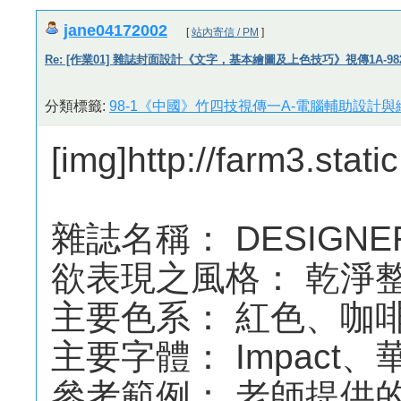
jane04172002
[
站內寄信 / PM
]
Re: [作業01] 雜誌封面設計《文字，基本繪圖及上色技巧》視傳1A-9821
分類標籤:
98-1《中國》竹四技視傳一A-電腦輔助設計與繪
[img]http://farm3.stat
雜誌名稱： DESIGNER
欲表現之風格： 乾淨
主要色系： 紅色、咖
主要字體： Impact、
參考範例： 老師提供