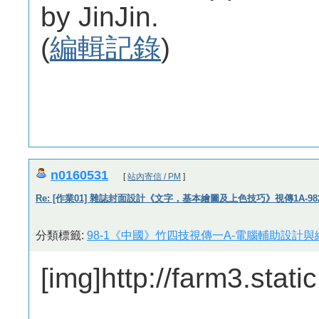
by JinJin.
(
編輯記錄
)
n0160531
[
站內寄信 / PM
]
Re: [作業01] 雜誌封面設計《文字，基本繪圖及上色技巧》視傳1A-9821
分類標籤:
98-1《中國》竹四技視傳一A-電腦輔助設計與繪
[img]http://farm3.sta