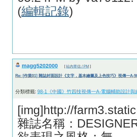
(
編輯記錄
)
magg5202000
[
站內寄信 / PM
]
Re: [作業01] 雜誌封面設計《文字，基本繪圖及上色技巧》視傳一A-982
分類標籤:
98-1《中國》竹四技視傳一A-電腦輔助設計與繪
[img]http://farm3.stat
雜誌名稱：DESIGNER
欲表現之風格：無