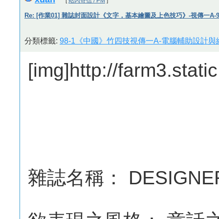
[
站內寄信 / PM
]
Re: [作業01] 雜誌封面設計《文字，基本繪圖及上色技巧》-視傳一A-982
分類標籤:
98-1《中國》竹四技視傳一A-電腦輔助設計與繪
[img]http://farm3.sta
雜誌名稱： DESIGNER