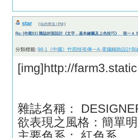
star
[
站內寄信 / PM
]
Re: [作業01] 雜誌封面設計《文字，基本繪圖及上色技巧》 視一Ａ 982
分類標籤:
98-1《中國》竹四技視傳一A-電腦輔助設計與繪
[img]http://farm3.sta
雜誌名稱： DESIGNER
欲表現之風格：簡單明
主要色系： 紅色系