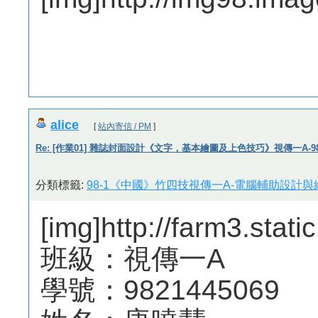
alice
[
站內寄信 / PM
]
Re: [作業01] 雜誌封面設計《文字，基本繪圖及上色技巧》視傳一A-982
分類標籤:
98-1《中國》竹四技視傳一A-電腦輔助設計與繪
[img]http://farm3.sta
班級：視傳一A
學號：9821445069