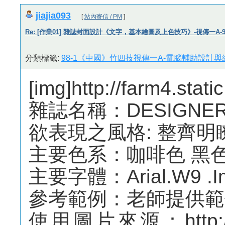
jiajia093
[
站內寄信 / PM
]
Re: [作業01] 雜誌封面設計《文字，基本繪圖及上色技巧》-視傳一A-982
分類標籤:
98-1《中國》竹四技視傳一A-電腦輔助設計與繪
[img]http://farm4.sta
雜誌名稱：DESIGNER
欲表現之風格: 整齊明
主要色系：咖啡色 黑
主要字體：Arial.W9 .
參考範例：老師提供範
使用圖片來源：http://web.