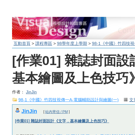
互動首頁
>
課程專區
>
98學年度上學期
>
98-1《中國》竹四技視
[作業01] 雜誌封面
基本繪圖及上色技巧
作者：
JinJin
98-1《中國》竹四技視傳一A-電腦輔助設計與繪圖(一)
文
JinJin
[
站內寄信 / PM
]
[作業01] 雜誌封面設計《文字，基本繪圖及上色技巧》