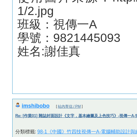
1/2.jpg
班級：視傳一A
學號：9821445093
姓名:謝佳真
imshibobo
[
站內寄信 / PM
]
Re: [作業01] 雜誌封面設計《文字，基本繪圖及上色技巧》-視傳一A-98
分類標籤:
98-1《中國》竹四技視傳一A-電腦輔助設計與繪