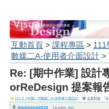
互動首頁
>
課程專區
>
11
數媒二A-使用者介面設計
> 
Re: [期中作業] 設計
orReDesign 提案報
111-2《中國》竹數媒二A-使用者介面設計
文章列表
Alextseng0318
[
站內寄信 / PM
]