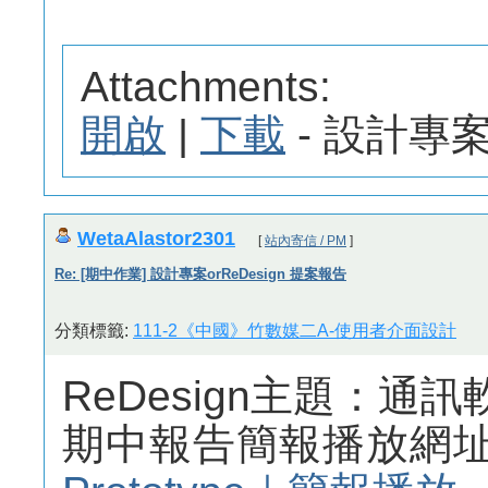
Attachments:
開啟
|
下載
- 設計專案.p
WetaAlastor2301
[
站內寄信 / PM
]
Re: [期中作業] 設計專案orReDesign 提案報告
分類標籤:
111-2《中國》竹數媒二A-使用者介面設計
ReDesign主題：通
期中報告簡報播放網