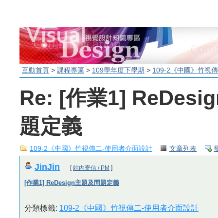
互動首頁
>
課程專區
>
109學年度下學期
>
109-2《中國》竹視
Re: [作業1] ReDe
題定義
109-2《中國》竹視傳二-使用者介面設計
文章列表
JinJin
[
站內寄信 / PM
]
[作業1] ReDesign主題及問題定義
分類標籤:
109-2《中國》竹視傳二-使用者介面設計