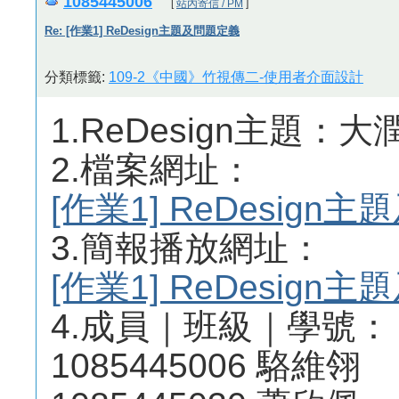
1085445006
[
站內寄信 / PM
]
Re: [作業1] ReDesign主題及問題定義
分類標籤:
109-2《中國》竹視傳二-使用者介面設計
1.ReDesign主題：大潤
2.檔案網址：
[作業1] ReDesig
3.簡報播放網址：
[作業1] ReDesig
4.成員｜班級｜學號：
1085445006 駱維翎