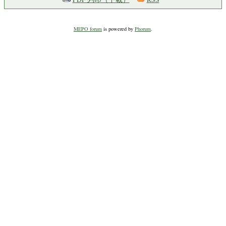
MEPO forum
is powered by
Phorum
.