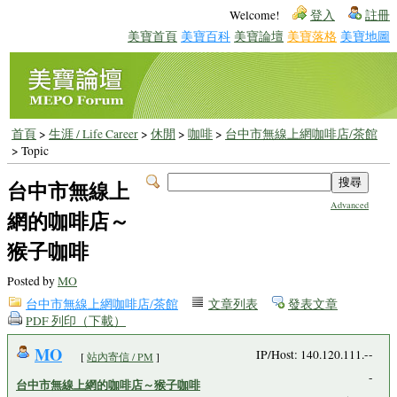
Welcome!
登入
註冊
美寶首頁
美寶百科
美寶論壇
美寶落格
美寶地圖
首頁
>
生涯 / Life Career
>
休閒
>
咖啡
>
台中市無線上網咖啡店/茶館
> Topic
台中市無線上
Advanced
網的咖啡店～
猴子咖啡
Posted by
MO
台中市無線上網咖啡店/茶館
文章列表
發表文章
PDF 列印（下載）
MO
IP/Host: 140.120.111.--
[
站內寄信 / PM
]
-
台中市無線上網的咖啡店～猴子咖啡