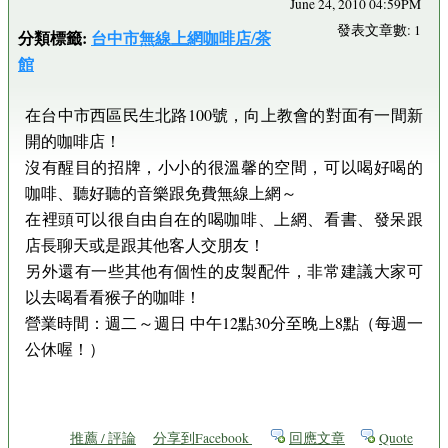
June 24, 2010 04:59PM
發表文章數: 1
分類標籤:
台中市無線上網咖啡店/茶
館
在台中市西區民生北路100號，向上教會的對面有一間新
開的咖啡店！
沒有醒目的招牌，小小的很溫馨的空間，可以喝好喝的
咖啡、聽好聽的音樂跟免費無線上網～
在裡頭可以很自由自在的喝咖啡、上網、看書、發呆跟
店長聊天或是跟其他客人交朋友！
另外還有一些其他有個性的皮製配件，非常建議大家可
以去喝看看猴子的咖啡！
營業時間：週二～週日 中午12點30分至晚上8點（每週一
公休喔！）
推薦 / 評論
分享到Facebook
回應文章
Quote