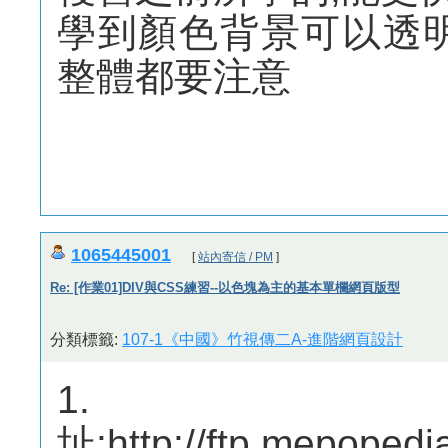
學到顏色背景可以透
整體都要注意
1065445001
[
站內寄信 / PM
]
Re: [作業01]DIV與CSS練習--以色塊為主的基本單欄網頁版型
分類標籤:
107-1《中國》竹視傳二A-進階網頁設計
1
址:http://ftp.mepoped