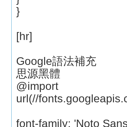
}
[hr]
Google語法補充
思源黑體
@import
url(//fonts.googleapis
font-family: 'Noto Sans