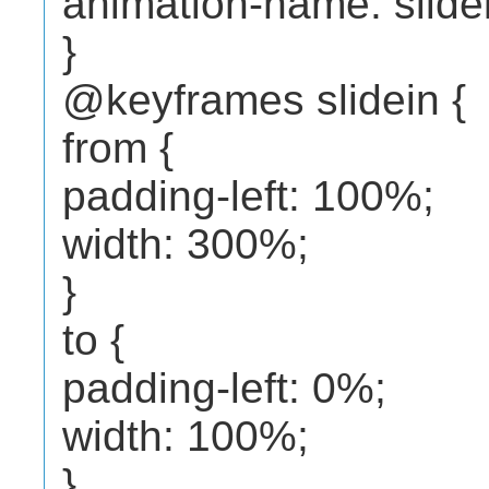
animation-name: slide
}
@keyframes slidein {
from {
padding-left: 100%;
width: 300%;
}
to {
padding-left: 0%;
width: 100%;
}