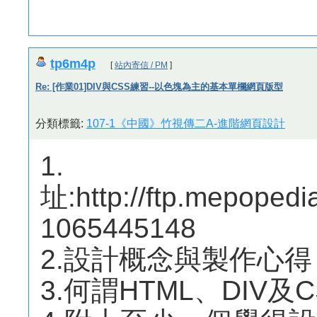
tp6m4p
[
站內寄信 / PM
]
Re: [作業01]DIV與CSS練習--以色塊為主的基本單欄網頁版型
分類標籤:
107-1《中國》竹視傳二A-進階網頁設計
1
址:http://ftp.mepoped
1065445148
2.設計概念與製作心得
3.何謂HTML、DIV及C