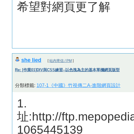
希望對網頁更了解
she lied
[
站內寄信 / PM
]
Re: [作業01]DIV與CSS練習--以色塊為主的基本單欄網頁版型
分類標籤:
107-1《中國》竹視傳二A-進階網頁設計
1
址:http://ftp.mepoped
1065445139