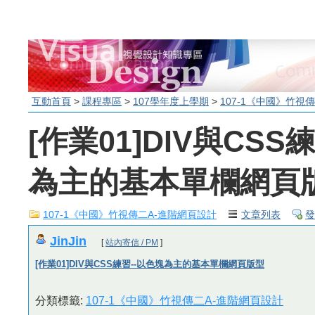
互動首頁
>
課程專區
>
107學年度上學期
>
107-1《中國》竹視
[作業01]DIV與CSS
為主的基本單欄網頁
107-1《中國》竹視傳二A-進階網頁設計
文章列表
發
JinJin
[
站內寄信 / PM
]
[作業01]DIV與CSS練習--以色塊為主的基本單欄網頁版型
分類標籤:
107-1《中國》竹視傳二A-進階網頁設計