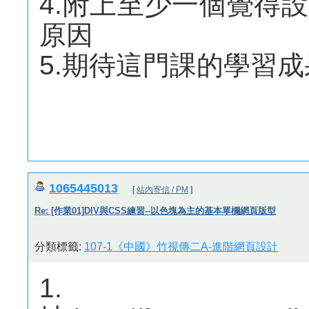
4.附上至少一個覺得
原因
5.期待這門課的學習
1065445013
[
站內寄信 / PM
]
Re: [作業01]DIV與CSS練習--以色塊為主的基本單欄網頁版型
分類標籤:
107-1《中國》竹視傳二A-進階網頁設計
1