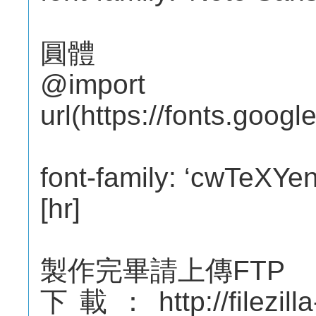
圓體
@import
url(https://fonts.goog
font-family: ‘cwTeXYen’
[hr]
製作完畢請上傳FTP
下載：http://filezilla-