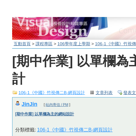
互動首頁
>
課程專區
>
106學年度上學期
>
106-1《中國》竹視
[期中作業] 以單欄
計
106-1《中國》竹視傳二B-網頁設計
文章列表
發表文
JinJin
[
站內寄信 / PM
]
[期中作業] 以單欄為主的網站設計
分類標籤:
106-1《中國》竹視傳二B-網頁設計