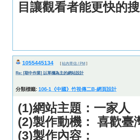
目讓觀看者能更快的搜
1055445134
[
站內寄信 / PM
]
Re: [期中作業] 以單欄為主的網站設計
分類標籤:
106-1《中國》竹視傳二B-網頁設計
(1)網站主題：一家人
(2)製作動機： 喜歡
(3)製作內容：