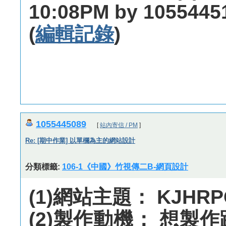
10:08PM by 1055445
(
編輯記錄
)
1055445089
[
站內寄信 / PM
]
Re: [期中作業] 以單欄為主的網站設計
分類標籤:
106-1《中國》竹視傳二B-網頁設計
(1)網站主題： KJHR
(2)製作動機： 想製