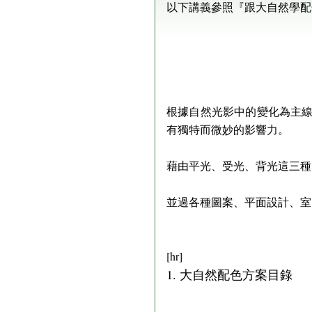
以下講義參照『跟大自然學配色
根據自然光影中的變化為主線，晨M
有獨特而微妙的影響力。
藉由平光、受光、背光這三種
並過各種圖案、平面設計、室
[hr]
1. 大自然配色方案目錄