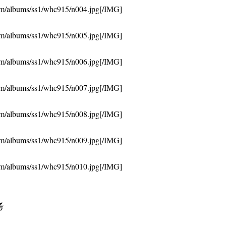
om/albums/ss1/whc915/n004.jpg[/IMG]
om/albums/ss1/whc915/n005.jpg[/IMG]
om/albums/ss1/whc915/n006.jpg[/IMG]
om/albums/ss1/whc915/n007.jpg[/IMG]
om/albums/ss1/whc915/n008.jpg[/IMG]
om/albums/ss1/whc915/n009.jpg[/IMG]
om/albums/ss1/whc915/n010.jpg[/IMG]
考