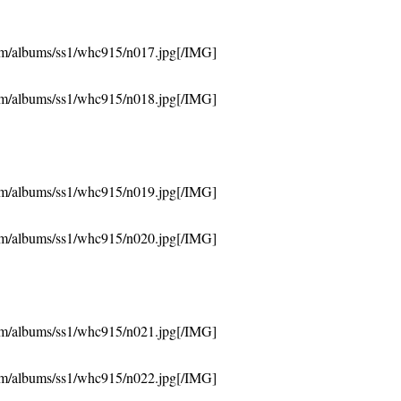
om/albums/ss1/whc915/n017.jpg[/IMG]
om/albums/ss1/whc915/n018.jpg[/IMG]
om/albums/ss1/whc915/n019.jpg[/IMG]
om/albums/ss1/whc915/n020.jpg[/IMG]
om/albums/ss1/whc915/n021.jpg[/IMG]
om/albums/ss1/whc915/n022.jpg[/IMG]