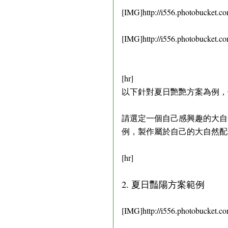
[IMG]http://i556.photobucket.c
[IMG]http://i556.photobucket.c
[hr]
以下針對夏日艷艷方案為例，
請選定一個自己感興趣的大自
例，製作屬於自己的大自然配
[hr]
2. 夏日豔陽方案範例
[IMG]http://i556.photobucket.c