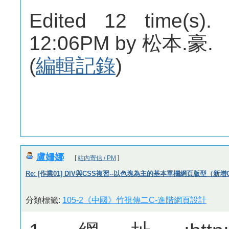
Edited 12 time(s).
12:06PM by 松本.豪.
(
編輯記錄
)
盧姍娜
[
站內寄信 / PM
]
Re: [作業01] DIV與CSS複習--以色塊為主的基本單欄網頁版型（新增
分類標籤:
105-2《中國》竹視傳二C-進階網頁設計