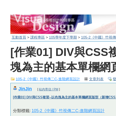
互動首頁
>
課程專區
>
105學年度下學期
>
105-2《中國》竹視
[作業01] DIV與CSS
塊為主的基本單欄網頁
105-2《中國》竹視傳二C-進階網頁設計
文章列表
JinJin
[
站內寄信 / PM
]
[作業01] DIV與CSS複習--以色塊為主的基本單欄網頁版型（新增CS
分類標籤:
105-2《中國》竹視傳二C-進階網頁設計