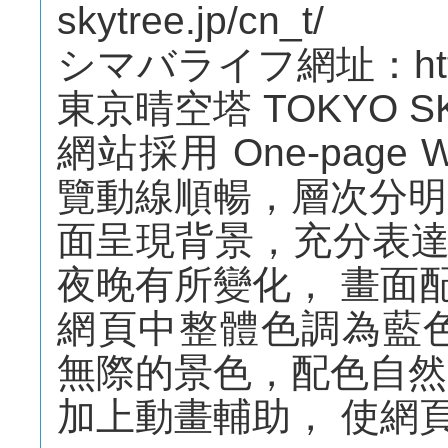
skytree.jp/cn_t/
シマバライフ網址：http://s
東京晴空塔 TOKYO S
網站採用 One-page
覽動線順暢，層次分明
面呈現背景，充分表
夜晚有所變化， 畫面
網頁中整體色調為藍
無際的景色，配色自然
加上動畫輔助， 使網