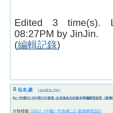
Edited 3 time(s). 
08:27PM by JinJin.
(
編輯記錄
)
松本.豪
[
站內寄信 / PM
]
Re: [作業01] DIV與CSS複習--以色塊為主的基本單欄網頁版型（新增
分類標籤:
105-2《中國》竹視傳二C-進階網頁設計