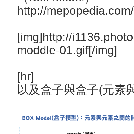
http://mepopedia.com
[img]http://i1136.pho
moddle-01.gif[/img]
[hr]
以及盒子與盒子(元素