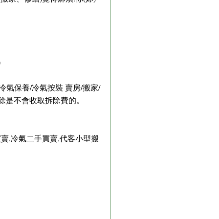
)
氣保養/冷氣按裝 賣房/搬家/
拆除是不會收取拆除費的。
機買賣,冷氣二手買賣,代客小型搬