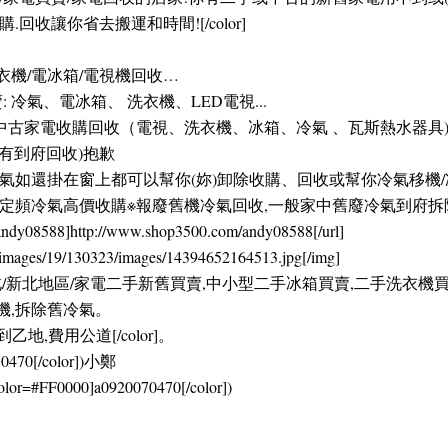
收讓你省去搬運和時間![/color]
衣機/電冰箱/電視機回收…
 冷氣、電冰箱、 洗衣機、LED電視...
中古家電收購回收（電視、洗衣機、冰箱、冷氣 、瓦斯熱水器具
沒有到府回收)抱歉
如還掛在窗上都可以幫你(妳)卸除收購、回收或幫你冷氣移機/冷
中古定頻冷氣高價收購※報廢舊機冷氣回收,一般家中舊廢冷氣到府
andy08588]http://www.shop3500.com/andy08588[/url]
myimages/19/130323/images/14394652164513.jpg[/img]
大桃園/大台北/新北地區/家電二手新舊買賣,中小型二手冰箱買賣,二手洗衣
機,拆除舊冷氣。
地,費用公道[/color]。
70470[/color])小鄭
FF0000]a0920070470[/color])