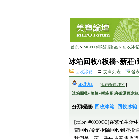
首頁
>
MEPO 網站討論區
>
回收冰
冰箱回收/(板橋~新
回收冰箱
文章列表
發
as39tt
[
站內寄信 / PM
]
冰箱回收/(板橋~新莊)到府搬運舊冰
分類標籤:
回收冰箱
回收冰箱
[color=#0000CC]
電回收/冷氣拆除回收到府搬
我們是一家二手中古家電收購/