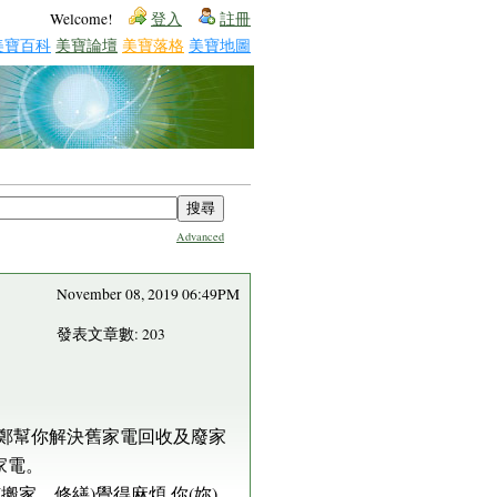
Welcome!
登入
註冊
美寶百科
美寶論壇
美寶落格
美寶地圖
Advanced
November 08, 2019 06:49PM
發表文章數: 203
可找小鄭幫你解決舊家電回收及廢家
家電。
家、修繕)覺得麻煩.你(妳)