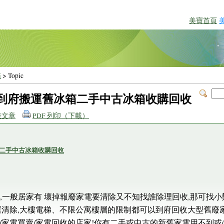
美寶首頁
箱
> Topic
莊)到府搬運舊冰箱二手中古冰箱收購回收
表文章
PDF 列印（下載）
箱二手中古冰箱收購回收
在繁忙生活中,一般居家有 壞掉報廢家電要清除又不知找誰除理回收,那
運清除,大樓電梯、不限公寓樓層的限制都可以到府回收大型舊廢
家電買賣/家電回收的店家!你有二手或中古的新舊家電用不到或(搬