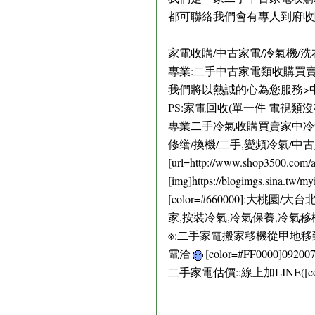
都可聯絡我們會有專人到府收購.回
家電收購/中古家電/冷氣機/洗
專業:二手中古家電類收購買賣:
我們將以熱誠的心為您服務>
PS:家電回收(單一件 電視類
專業二手冷氣收購買賣家中冷氣
修缮/換機/二手,變頻冷氣/
[url=http://www.shop3500.com/
[img]https://blogimgs.sina.tw/
[color=#660000]:
家,按裝冷氣,冷氣保養,冷氣移
※:二手家電搬家移機從甲地移到乙
電洽
[color=#FF0000]09200
二手家電估價::線上加LINE([color=#