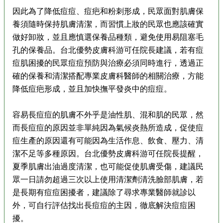
因此為了降低痘痘、痘疤和粉刺形成，民眾面對肌膚保
養須隨時保持肌膚清潔，而習慣上妝的民眾也應該確實
做好卸妝，並且應慎選保養品種類，避免使用易阻塞毛
孔的保養品。台北優勢皮膚科游可任院長建議，若有痘
痘肌困擾的民眾痘痘預防與治療必須同時進行，透過正
確的保養和清潔搭配專業皮膚科醫師的相關治療，方能
降低痘疤形成，並且加快撫平發炎中的痘痘。
容易長痘痘的肌膚不外乎是油性肌、混和肌的民眾，然
而長痘痘的原因並非單純因為氣候炎熱所造成，促使痘
痘生產的原因還有可能因為生活作息、飲食、壓力、清
潔不足等多種原因。台北優勢皮膚科游可任院長提醒，
夏季肌膚出油過度清潔，也可能促使肌膚受傷，建議民
眾一日請勿超過三次以上使用清潔劑清洗臉部肌膚，若
是長期有痘痘困擾者，建議除了尋求專業醫師就診以
外，可自行評估找出長痘痘的主因，徹底解決痘痘困
擾。