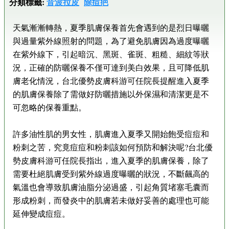
分類標籤:
音波拉皮
除痘疤
天氣漸漸轉熱，夏季肌膚保養首先會遇到的是烈日曝曬
與過量紫外線照射的問題，為了避免肌膚因為過度曝曬
在紫外線下，引起暗沉、黑斑、雀斑、粗糙、細紋等狀
況，正確的防曬保養不僅可達到美白效果，且可降低肌
膚老化情況，台北優勢皮膚科游可任院長提醒進入夏季
的肌膚保養除了需做好防曬措施以外保濕和清潔更是不
可忽略的保養重點。
許多油性肌的男女性，肌膚進入夏季又開始飽受痘痘和
粉刺之苦，究竟痘痘和粉刺該如何預防和解決呢?台北優
勢皮膚科游可任院長指出，進入夏季的肌膚保養，除了
需要杜絕肌膚受到紫外線過度曝曬的狀況，不斷飆高的
氣溫也會導致肌膚油脂分泌過盛，引起角質堵塞毛囊而
形成粉刺，而發炎中的肌膚若未做好妥善的處理也可能
延伸變成痘痘。