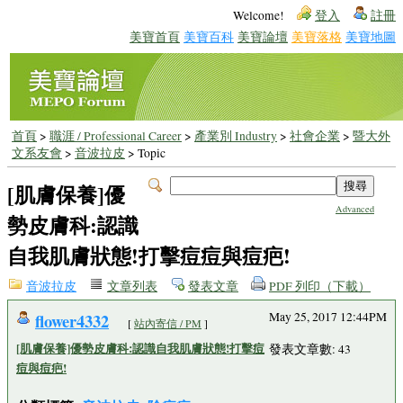
Welcome!
登入
註冊
美寶首頁
美寶百科
美寶論壇
美寶落格
美寶地圖
首頁
>
職涯 / Professional Career
>
產業別 Industry
>
社會企業
>
暨大外
文系友會
>
音波拉皮
> Topic
[肌膚保養]優
Advanced
勢皮膚科:認識
自我肌膚狀態!打擊痘痘與痘疤!
音波拉皮
文章列表
發表文章
PDF 列印（下載）
flower4332
May 25, 2017 12:44PM
[
站內寄信 / PM
]
[肌膚保養]優勢皮膚科:認識自我肌膚狀態!打擊痘
發表文章數: 43
痘與痘疤!