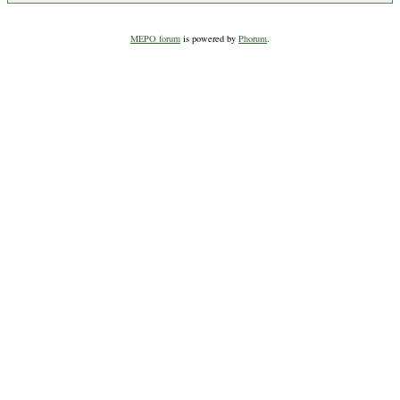
MEPO forum
is powered by
Phorum
.