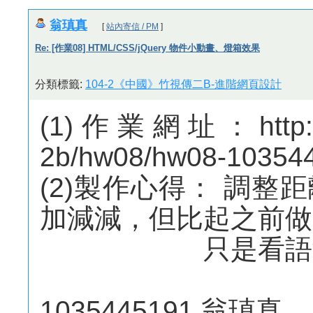
翁瑱真
[
站內寄信 / PM
]
Re: [作業08] HTML/CSS/jQuery 物件小動畫、燈箱效果
分類標籤:
104-2《中國》竹視傳二B-進階網頁設計
(1)作業網址：http://m
2b/hw08/hw08-10354
(2)製作心得： 調
加減減，但比起之前做
只是看語法真
1035445191 翁瑱真