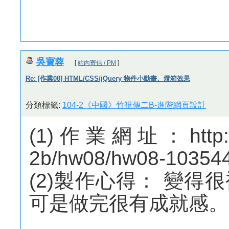
吳寶蓉
[
站內寄信 / PM
]
Re: [作業08] HTML/CSS/jQuery 物件小動畫、燈箱效果
分類標籤:
104-2《中國》竹視傳二B-進階網頁設計
(1)作業網址：http://m
2b/hw08/hw08-10354
(2)製作心得： 變
可是做完很有成就感。