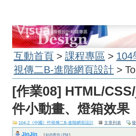
互動首頁
>
課程專區
>
10
視傳二B-進階網頁設計
> To
[作業08] HTML/CSS/
件小動畫、燈箱效果
104-2《中國》竹視傳二B-進階網頁設計
文章列表
發
JinJin
[
站內寄信 / PM
]