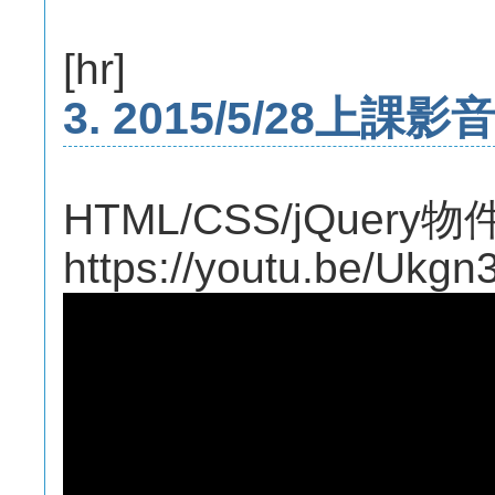
[hr]
3. 2015/5/28上課影
HTML/CSS/jQue
https://youtu.be/Ukg