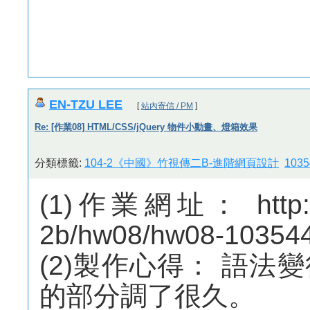
EN-TZU LEE
[
站內寄信 / PM
]
Re: [作業08] HTML/CSS/jQuery 物件小動畫、燈箱效果
分類標籤:
104-2《中國》竹視傳二B-進階網頁設計
103
(1)作業網址： http://m
2b/hw08/hw08-10354
(2)製作心得： 語
的部分調了很久。