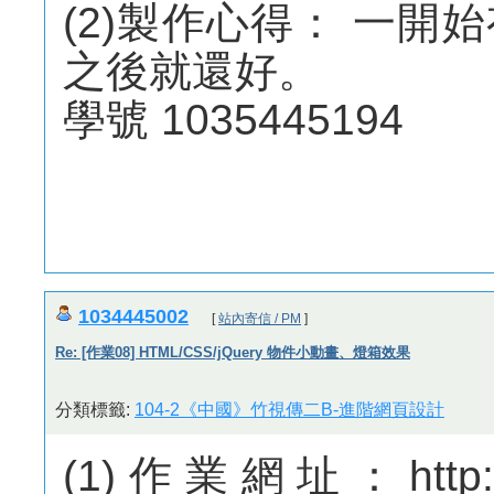
(2)製作心得： 一
之後就還好。
學號 1035445194
1034445002
[
站內寄信 / PM
]
Re: [作業08] HTML/CSS/jQuery 物件小動畫、燈箱效果
分類標籤:
104-2《中國》竹視傳二B-進階網頁設計
(1)作業網址：http://m