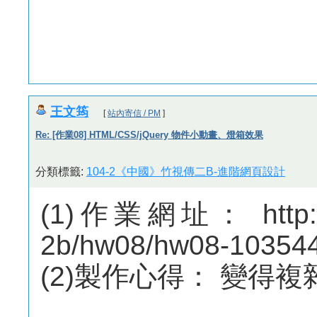
王文筠
[
站內寄信 / PM
]
Re: [作業08] HTML/CSS/jQuery 物件小動畫、燈箱效果
分類標籤:
104-2《中國》竹視傳二B-進階網頁設計
(1)作業網址： http://m
2b/hw08/hw08-10354
(2)製作心得： 變得複