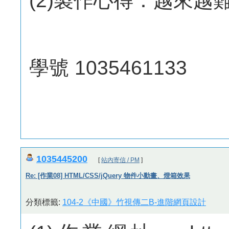
(2)製作心得：越來
學號 1035461133
1035445200
[
站內寄信 / PM
]
Re: [作業08] HTML/CSS/jQuery 物件小動畫、燈箱效果
分類標籤:
104-2《中國》竹視傳二B-進階網頁設計