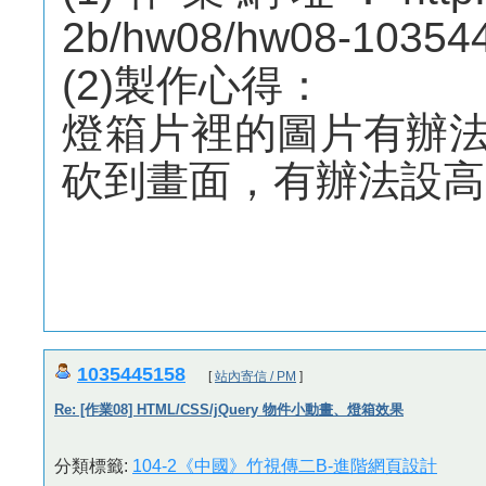
2b/hw08/hw08-10354
(2)製作心得：
燈箱片裡的圖片有辦法
砍到畫面，有辦法設高
1035445158
[
站內寄信 / PM
]
Re: [作業08] HTML/CSS/jQuery 物件小動畫、燈箱效果
分類標籤:
104-2《中國》竹視傳二B-進階網頁設計