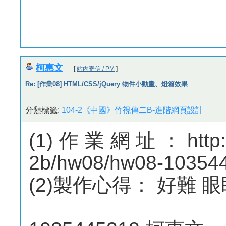
柯惠文
[
站內寄信 / PM
]
Re: [作業08] HTML/CSS/jQuery 物件小動畫、燈箱效果
分類標籤:
104-2《中國》竹視傳二B-進階網頁設計
(1)作業網址：http://m
2b/hw08/hw08-10354
(2)製作心得： 好難 