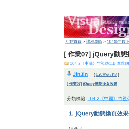
互動首頁
>
課程專區
>
104學年度
[ 作業07] jQuery
104-2《中國》竹視傳二B-進階
JinJin
[
站內寄信 / PM
]
[ 作業07] jQuery動態換頁效果
分類標籤:
104-2《中國》竹
1. jQuery動態換頁