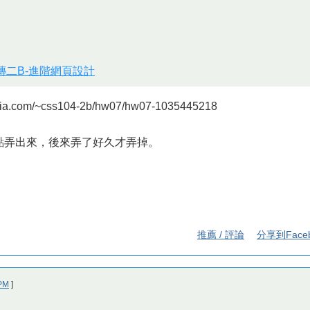
視傳二B-進階網頁設計
a.com/~css104-2b/hw07/hw07-1035445218
點點弄出來，後來弄了好久才弄掉。
推薦 / 評論
分享到Face
PM
]