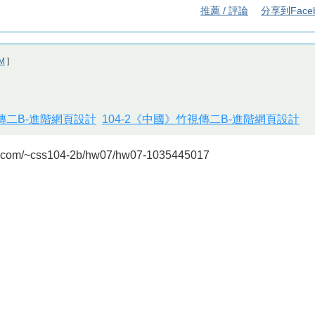
推薦 / 評論
分享到Face
M
]
視傳二B-進階網頁設計
104-2《中國》竹視傳二B-進階網頁設計
.com/~css104-2b/hw07/hw07-1035445017