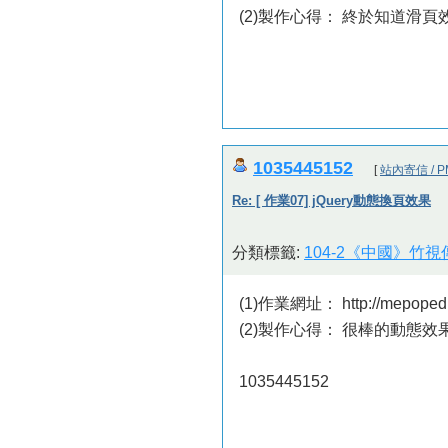
(2)製作心得： 終於知道滑
1035445152
[
站內寄信 / P
Re: [ 作業07] jQuery動態換頁效果
分類標籤:
104-2《中國》竹
(1)作業網址： http://mepopedi
(2)製作心得： 很棒的動態效
1035445152