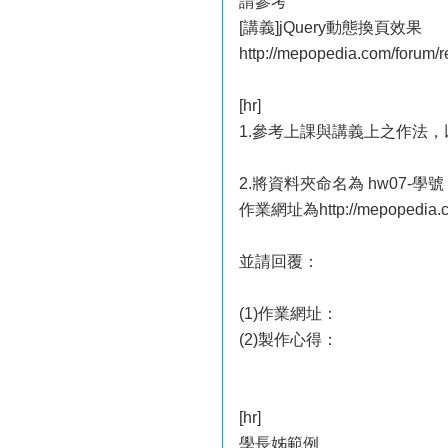
請參考
[講義]jQuery動態換頁效果
http://mepopedia.com/forum/
[hr]
1.參考上課與講義上之作法，以
2.將資料夾命名為 hw07-
作業網址為http://mepopedia.c
並請回覆：
(1)作業網址：
(2)製作心得：
[hr]
學長姊範例