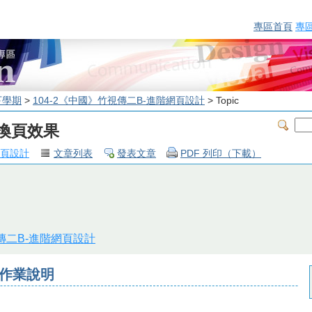
專區首頁
專
下學期
>
104-2《中國》竹視傳二B-進階網頁設計
> Topic
動態換頁效果
網頁設計
文章列表
發表文章
PDF 列印（下載）
視傳二B-進階網頁設計
效果作業說明