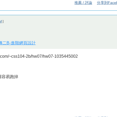
推薦 / 評論
分享到Face
M
]
視傳二B-進階網頁設計
.com/~css104-2b/hw07/hw07-1035445002
但圖容易跑掉