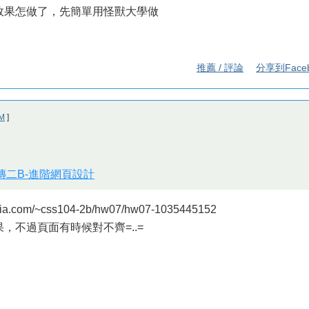
頁效果怎做了，先簡單用怪獸大學做
推薦 / 評論
分享到Face
M
]
視傳二B-進階網頁設計
a.com/~css104-2b/hw07/hw07-1035445152
果，不過頁面有時候對不齊=..=