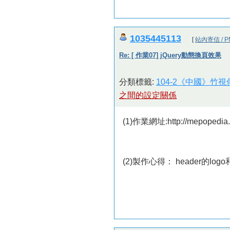
1035445113
[
站內寄信 / P
Re: [ 作業07] jQuery動態換頁效果
分類標籤:
104-2《中國》竹
之間的設定關係
(1)作業網址:http://mepopedia
(2)製作心得： header的lo