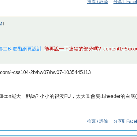
推薦 / 評論
分享到Face
M
]
視傳二B-進階網頁設計
能再說一下連結的部分嗎?
content1~5x
.com/~css104-2b/hw07/hw07-1035445113
go和icon能大一點嗎? 小小的很沒FU，太大又會突出header的白底(l
推薦 / 評論
分享到Face