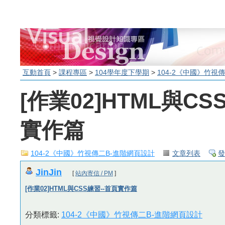
互動首頁
>
課程專區
>
104學年度下學期
>
104-2《中國》竹視
[作業02]HTML與CS
實作篇
104-2《中國》竹視傳二B-進階網頁設計
文章列表
發
JinJin
[
站內寄信 / PM
]
[作業02]HTML與CSS練習--首頁實作篇
分類標籤:
104-2《中國》竹視傳二B-進階網頁設計