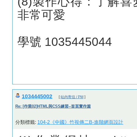
(8)製作心得：了解
非常可愛
學號 1035445044
1034445002
[
站內寄信 / PM
]
Re: [作業02]HTML與CSS練習--首頁實作篇
分類標籤:
104-2《中國》竹視傳二B-進階網頁設計