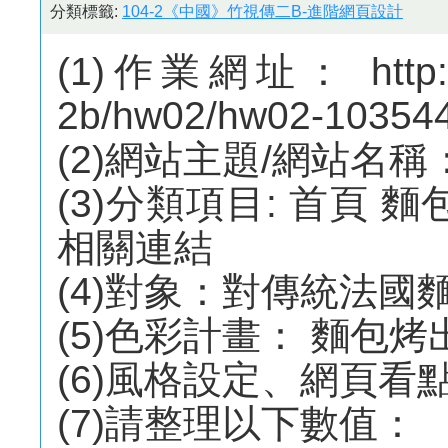
分類標籤:
104-2《中國》竹視傳二B-進階網頁設計
(1)作業網址： http://m
2b/hw02/hw02-10354
(2)網站主題/網站名
(3)分類項目: 首頁 
相關連結
(4)對象：對傳統法國
(5)色彩計畫： 麵包烤
(6)風格設定、網頁看
(7)請整理以下數值：