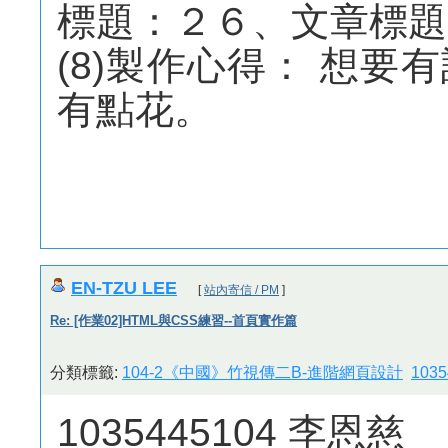
標題：２６、文章標題
(8)製作心得： 想
有點花。
EN-TZU LEE
[
站內寄信 / PM
]
Re: [作業02]HTML與CSS練習--首頁實作篇
分類標籤:
104-2《中國》竹視傳二B-進階網頁設計
103
1035445104 李恩慈