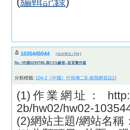
(
編輯記錄
)
1035445044
[
站內寄信 / PM
]
Re: [作業02]HTML與CSS練習--首頁實作篇
分類標籤:
104-2《中國》竹視傳二B-進階網頁設計
(1)作業網址： http://m
2b/hw02/hw02-10354
(2)網站主題/網站名