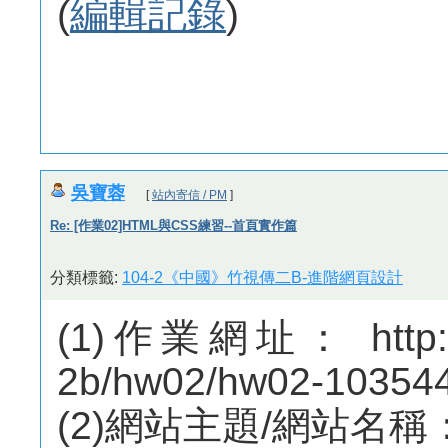
(
編輯記錄
)
吳寶蓉
[
站內寄信 / PM
]
Re: [作業02]HTML與CSS練習--首頁實作篇
分類標籤:
104-2《中國》竹視傳二B-進階網頁設計
(1)作業網址： http://m
2b/hw02/hw02-10354
(2)網站主題/網站名稱