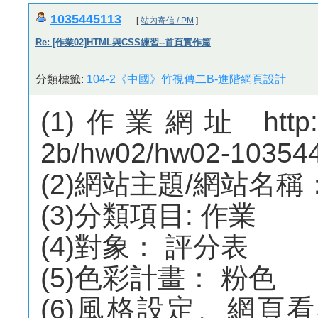
1035445113
[
站內寄信 / PM
]
Re: [作業02]HTML與CSS練習--首頁實作篇
分類標籤:
104-2《中國》竹視傳二B-進階網頁設計
(1)作業網址 http://m
2b/hw02/hw02-10354
(2)網站主題/網站名稱： 
(3)分類項目: 作業
(4)對象： 評分表
(5)色彩計畫： 粉色
(6)風格設定、網頁