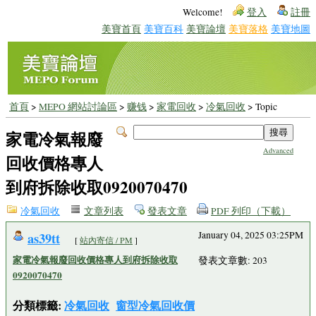
Welcome!
登入
註冊
美寶首頁
美寶百科
美寶論壇
美寶落格
美寶地圖
首頁
>
MEPO 網站討論區
>
赚钱
>
家電回收
>
冷氣回收
> Topic
家電冷氣報廢
Advanced
回收價格專人
到府拆除收取0920070470
冷氣回收
文章列表
發表文章
PDF 列印（下載）
as39tt
January 04, 2025 03:25PM
[
站內寄信 / PM
]
家電冷氣報廢回收價格專人到府拆除收取
發表文章數: 203
0920070470
分類標籤:
冷氣回收
窗型冷氣回收價