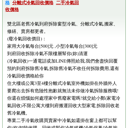
格
分離式冷氣回收價格
二手冷氣回
收價格
雙北區老舊冷氣到府拆除窗型冷氣、分離式冷氣,搬家、
修繕、賣房都更者。
(廢冷氣回收價目)：
家用大冷氣每台[500]元 ,小型冷氣每台[300]元
到府回收拆除冷氣不限樓層幫你(妳)清運
(冷氣回收)一通電話戓加LINE傳照給我,我們會盡快回覆
預約到府拆除舊冷氣,拆除舊冷氣不收任何拆除費用,還有
冷氣回收價格給你
住大樓或公寓3至4樓分離式冷氣室外機如掛在外牆外人
要爬出去拆有危險性抱歉就無法未你做冷氣拆除服務哦!
你還在煩惱如何處理家中舊廢家電嗎?就交給小鄭(家電冷
氣回收)不限公寓大樓到府搬運回收大型家電,拆除回收老
舊冷氣機。
專業二手冷氣收購買賣家中冷氣如還掛在窗上都可以幫
你(妳)卸除收購、回收或幫你冷氣移機/冷氣保養/冷氣按