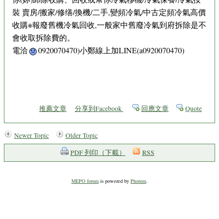
裝 賣房/搬家/修缮/換機/二手,變頻冷氣/中古定頻冷氣高價
收購※報廢舊機冷氣回收,一般家中舊廢冷氣到府拆除是不
會收取拆除費的。
電洽
0920070470)小鄭線上加LINE(a0920070470)
推薦文章
分享到Facebook
回應文章
Quote
Newer Topic
Older Topic
PDF 列印（下載）
RSS
MEPO forum
is powered by
Phorum
.