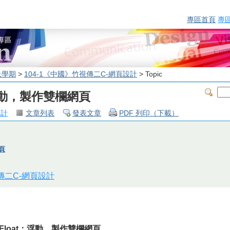
專區首頁
專
上學期
>
104-1《中國》竹視傳二C-網頁設計
> Topic
t：浮動，製作雙欄網頁
設計
文章列表
發表文章
PDF 列印（下載）
網頁
視傳二C-網頁設計
7] 以Float：浮動，製作雙欄網頁