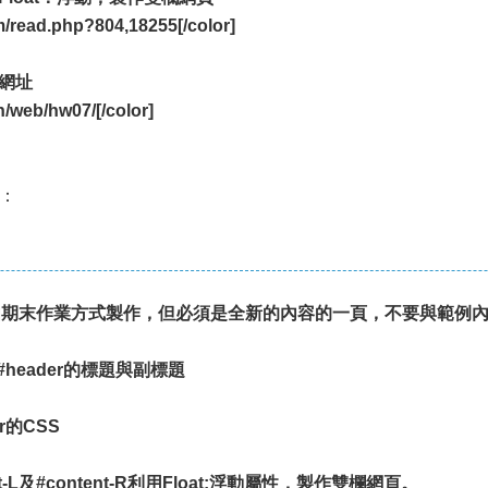
/read.php?804,18255[/color]
例網址
n/web/hw07/[/color]
：
接由期末作業方式製作，但必須是全新的內容的一頁，不要與範例內
header的標題與副標題
er的CSS
ent-L及#content-R利用Float:浮動屬性，製作雙欄網頁。