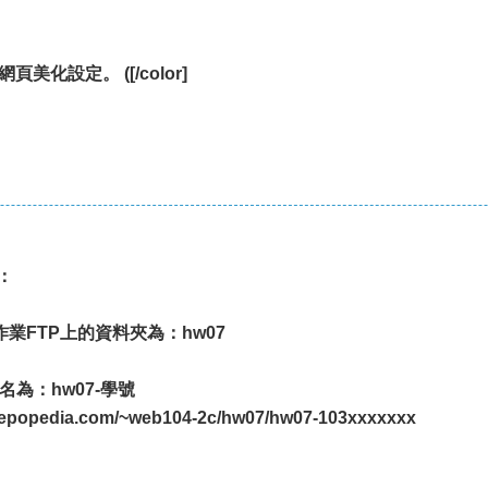
美化設定。 ([/color]
：
平時作業FTP上的資料夾為：hw07
為：hw07-學號
pedia.com/~web104-2c/hw07/hw07-103xxxxxxx