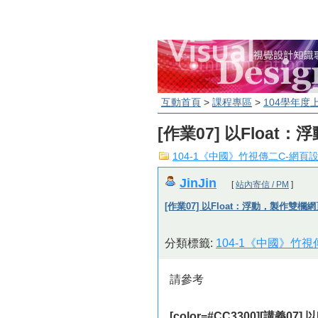
互動首頁
>
課程專區
>
104學年度
[作業07] 以Floa
104-1《中國》竹視傳二C-網頁
JinJin
[
站內寄信 / PM
]
[作業07] 以Float：浮動，製作雙欄
分類標籤:
104-1《中國》竹
請參考
[color=#CC3300][講義0