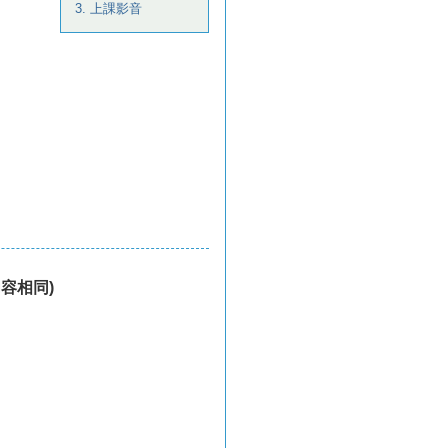
3. 上課影音
容相同)