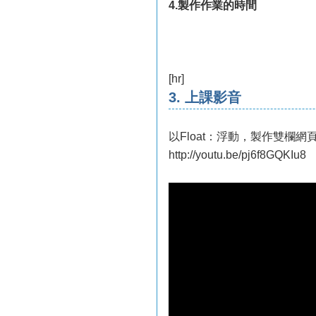
4.製作作業的時間
[hr]
3. 上課影音
以Float：浮動，製作雙欄網頁
http://youtu.be/pj6f8GQKIu8