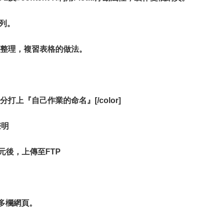
覽列。
以表格整理，複習表格的做法。
tle的部分打上『自己作業的命名』[/color]
聲明
元後，上傳至FTP
認識多欄網頁。