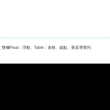
 雙欄Float：浮動、Table：表格、錨點、垂直導覽列