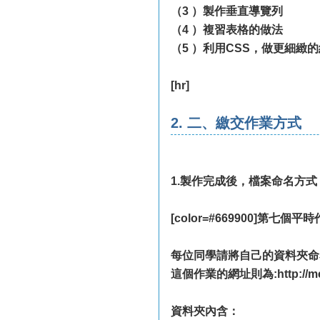
（3 ）製作垂直導覽列
（4 ）複習表格的做法
（5 ）利用CSS，做更細緻的網頁
[hr]
2. 二、繳交作業方式
1.製作完成後，檔案命名方式
[color=#669900]第七個
每位同學請將自己的資料夾命名
這個作業的網址則為:http://mepo
資料夾內含：