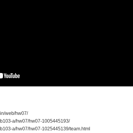
njin/web/hw07/
web103-a/hw07/hw07-1005445193/
web103-a/hw07/hw07-1025445139/team.html