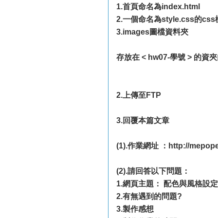
1.首頁命名為index.html
2.一個命名為style.css的cs
3.images圖檔資料夾
存放在 < hw07-學號 > 的資夾內[
2.上傳至FTP
3.回覆本篇文章
(1).作業網址 ：http://mepope
(2).請回答以下問題：
1.網頁主題： 配色與風格設
2.有無遇到的問題?
3.製作感想