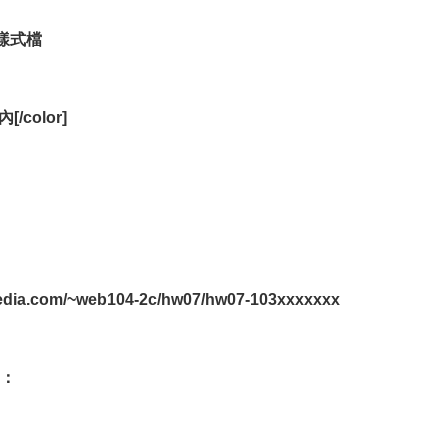
s樣式檔
/color]
dia.com/~web104-2c/hw07/hw07-103xxxxxxx
定：