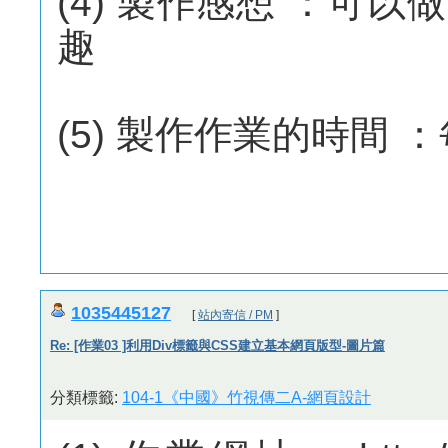
(4) 製作感想 ：可
趣
(5) 製作作業的時間 
1035445127
[
站內寄信 / PM
]
Re: [作業03 ]利用Div標籤與CSS建立基本網頁版型-圖片篇
分類標籤:
104-1《中國》竹視傳二A-網頁設計