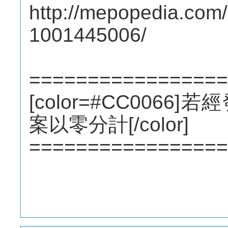
http://mepopedia.co
1001445006/
=================
[color=#CC006
案以零分計[/color]
=================