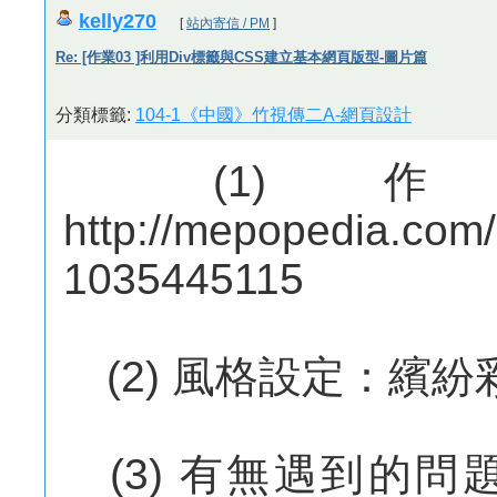
kelly270
[
站內寄信 / PM
]
Re: [作業03 ]利用Div標籤與CSS建立基本網頁版型-圖片篇
分類標籤:
104-1《中國》竹視傳二A-網頁設計
(1) 
http://mepopedia.co
1035445115
(2) 風格設定：繽紛
(3) 有無遇到的