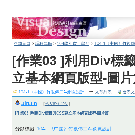
互動首頁
>
課程專區
>
104學年度上學期
>
104-1《中國》竹視
[作業03 ]利用Div標
立基本網頁版型-圖片
104-1《中國》竹視傳二A-網頁設計
文章列表
發表文
JinJin
[
站內寄信 / PM
]
[作業03 ]利用Div標籤與CSS建立基本網頁版型-圖片篇
分類標籤:
104-1《中國》竹視傳二A-網頁設計