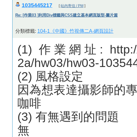
1035445217
[
站內寄信 / PM
]
Re: [作業03 ]利用Div標籤與CSS建立基本網頁版型-圖片篇
分類標籤:
104-1《中國》竹視傳二A-網頁設計
(1) 作業網址: http://
2a/hw03/hw03-10354
(2) 風格設定
因為想表達攝影師的
咖啡
(3) 有無遇到的問題
無