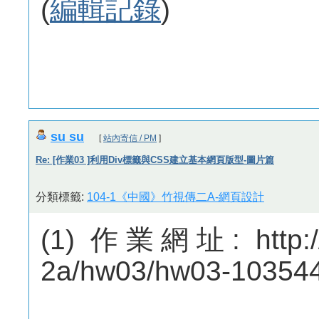
(
編輯記錄
)
su su
[
站內寄信 / PM
]
Re: [作業03 ]利用Div標籤與CSS建立基本網頁版型-圖片篇
分類標籤:
104-1《中國》竹視傳二A-網頁設計
(1) 作業網址: http://
2a/hw03/hw03-10354