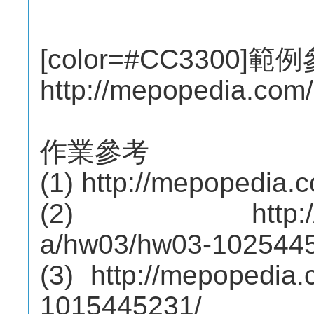
[color=#CC3300]範例
http://mepopedia.com/
作業參考
(1) http://mepopedia.
(2) http://mep
a/hw03/hw03-102544
(3) http://mepopedi
1015445231/