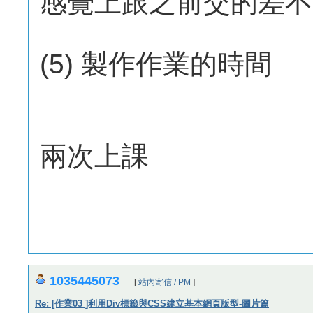
感覺上跟之前交的差不
(5) 製作作業的時間
兩次上課
1035445073
[
站內寄信 / PM
]
Re: [作業03 ]利用Div標籤與CSS建立基本網頁版型-圖片篇