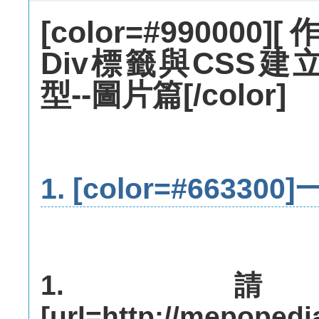
[color=#990000
Div標籤與CSS
型--圖片篇[/color]
1.
[color=#663300
1.
[url=http://mepoped