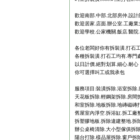
歡迎南部.中部.北部房仲.設計
歡迎居家.店面.辦公室.工廠
歡迎學校.公家機關.飯店.醫院
各位老闆好你有拆裝潢.打石
各種拆裝潢.打石工均有.專門
以日計價.絕對划算.細心.耐心
你可選擇叫工或我承包
服務項目:裝潢拆除.浴室拆除
天花板拆除.輕鋼架拆除.房間
和室拆除.地板拆除.地磚磁磚
舊屋室內淨空.拆浴缸.拆工廠
拆塑膠地板.拆除違建整地.拆
辦公桌椅清除.大小型傢俱拆除
陽台打除.樣品屋拆除.窗戶拆