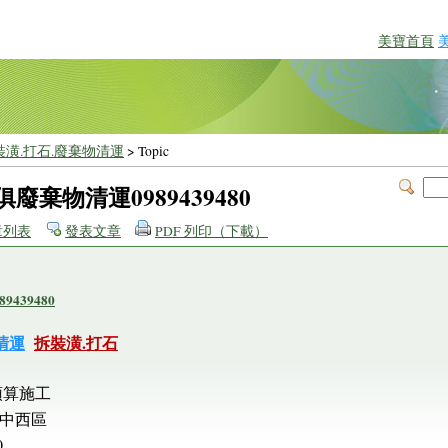
美寶首頁
裝潢.打石.廢棄物清運
> Topic
廢棄物清運0989439480
章列表
發表文章
PDF 列印（下載）
439480
清運
拆裝潢.打石
預算施工
.中西區
0