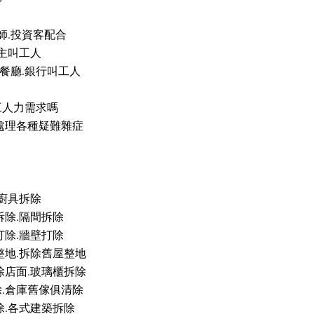
師.投資客配合
業主叫工人
.餐廳.銀行叫工人
工人力需求嗎
處理各種疑難雜症
.廚具拆除
拆除.隔間拆除
打除.牆壁打除
整地.拆除舊屋整地
除店面.玻璃櫃拆除
.倉庫舊傢俱清除
除.各式建築拆除