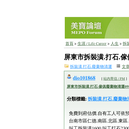
首頁
>
生涯 / Life Career
>
人生
>
拆
屏東市拆裝潢.打石.傢俱
拆裝潢.打石.廢棄物清運
文
dio101868
[
站內寄信 / PM
]
屏東市拆裝潢.打石.傢俱廢棄物清運0989
分類標籤:
拆裝潢.打石.廢棄物
免費到府估價.自有工人可依
台南市區仁德.南區.北區.東區
叫工拆裝潢1600.叫工打石230