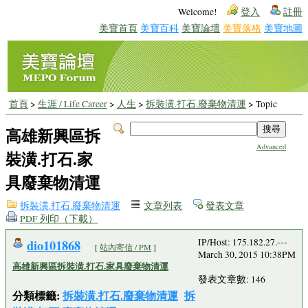
Welcome!
登入
註冊
美寶首頁
美寶百科
美寶論壇
美寶落格
美寶地圖
首頁
>
生涯 / Life Career
>
人生
>
拆裝潢.打石.廢棄物清運
> Topic
高雄新興區拆
Advanced
裝潢.打石.家
具廢棄物清運
拆裝潢.打石.廢棄物清運
文章列表
發表文章
PDF 列印（下載）
dio101868
IP/Host: 175.182.27.---
[
站內寄信 / PM
]
March 30, 2015 10:38PM
高雄新興區拆裝潢.打石.家具廢棄物清運
發表文章數: 146
分類標籤:
拆裝潢.打石.廢棄物清運
拆