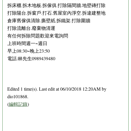
拆床櫃.拆木地板.拆傢俱.打除隔間牆.地壁磚打除
打除陽台.拆窗戶.打石.舊屋室內淨空.拆違建整地
倉庫舊傢俱清除.撕壁紙.拆鐵架.打除圍牆
打除流離台.廢棄物清運
有任何拆除問題歡迎來電詢問
上班時間週一~週日
早上08:30~晚上23:50
電話:林先生0989439480
Edited 1 time(s). Last edit at 06/10/2018 12:20AM by
dio101868.
(
編輯記錄
)