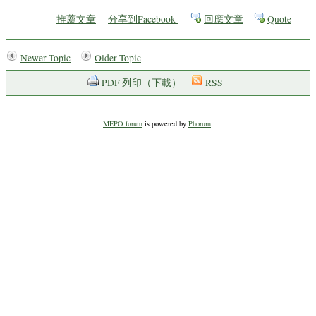
推薦文章
分享到Facebook
回應文章
Quote
Newer Topic
Older Topic
PDF 列印（下載）
RSS
MEPO forum
is powered by
Phorum
.