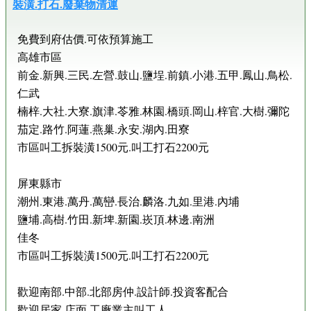
裝潢.打石.廢棄物清運
免費到府估價.可依預算施工
高雄市區
前金.新興.三民.左營.鼓山.鹽埕.前鎮.小港.五甲.鳳山.鳥松.
仁武
楠梓.大社.大寮.旗津.苓雅.林園.橋頭.岡山.梓官.大樹.彌陀
茄定.路竹.阿蓮.燕巢.永安.湖內.田寮
市區叫工拆裝潢1500元.叫工打石2200元
屏東縣市
潮州.東港.萬丹.萬巒.長治.麟洛.九如.里港.內埔
鹽埔.高樹.竹田.新埤.新園.崁頂.林邊.南洲
佳冬
市區叫工拆裝潢1500元.叫工打石2200元
歡迎南部.中部.北部房仲.設計師.投資客配合
歡迎居家.店面.工廠業主叫工人