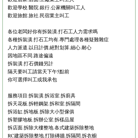
歡迎學校.醫院.銀行.公家機關叫工人
歡迎旅館.旅社.民宿業主叫工
各位老闆好你有拆裝潢.打石工人力需求嗎
各種拆裝潢.打石工均有.專門處理各種疑難雜症
人力派遣.以日計價.絕對划算.細心.耐心
因地區不同.路途偏遠
拆裝潢.打石價錢另計
隔天要叫工請當天下午5點前
你可選擇叫工或我承包
服務項目:拆裝潢.拆浴室.拆廚具
拆天花板.拆輕鋼架.拆和室.拆隔間
拆浴缸.拆地板.拆除大小型傢俱
拆塑膠地板.拆辦公室.拆樣品屋
拆店面.拆除大樓整地.各式建築拆除整地
RC建築拆除整地.打除磚牆.拆隔間.拆衣櫥