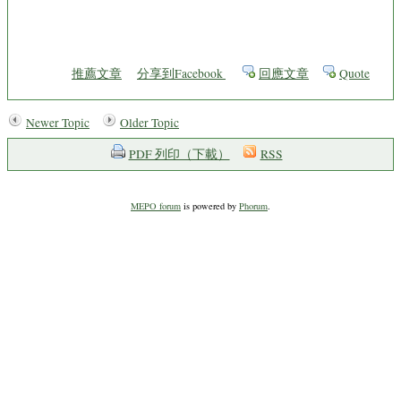
推薦文章
分享到Facebook
回應文章
Quote
Newer Topic
Older Topic
PDF 列印（下載）
RSS
MEPO forum
is powered by
Phorum
.