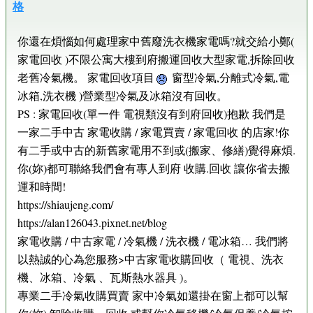
格
你還在煩惱如何處理家中舊廢洗衣機家電嗎?就交給小鄭(
家電回收 )不限公寓大樓到府搬運回收大型家電,拆除回收
老舊冷氣機。 家電回收項目
窗型冷氣,分離式冷氣,電
冰箱,洗衣機 )營業型冷氣及冰箱沒有回收。
PS : 家電回收(單一件 電視類沒有到府回收)抱歉 我們是
一家二手中古 家電收購 / 家電買賣 / 家電回收 的店家!你
有二手或中古的新舊家電用不到或(搬家、修繕)覺得麻煩.
你(妳)都可聯絡我們會有專人到府 收購.回收 讓你省去搬
運和時間!
https://shiaujeng.com/
https://alan126043.pixnet.net/blog
家電收購 / 中古家電 / 冷氣機 / 洗衣機 / 電冰箱… 我們將
以熱誠的心為您服務>中古家電收購回收（ 電視、洗衣
機、冰箱、冷氣 、瓦斯熱水器具 )。
專業二手冷氣收購買賣 家中冷氣如還掛在窗上都可以幫