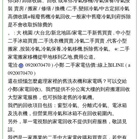
你(妳) 卸除收購、回收 或幫你冷氣移機/冷氣保養/冷氣按
裝 賣房 / 搬家 / 修缮 / 換機 /二手,變頻冷氣/中古定頻冷氣
高價收購※報廢舊機冷氣回收,一般家中舊廢冷氣到府拆除
是不會收取拆除費的
。 : 大 桃園 /大台北/新北地區/家電二手新舊買賣 , 中小型
二手冰箱買賣,二手洗衣機買賣,冷氣二手買賣 ,代客小型
搬家 ,按裝冷氣,冷氣保養,冷氣移機,拆除舊冷氣。 ※: 二手
家電搬家移機從甲地移到乙地,費用公道。
電洽
0920070470 ) 小鄭 二手家電估價::線上加LINE ( a
0920070470 )
還在煩惱怎麼處理家裡的舊洗衣機和家電嗎？可以交給
小鄭(家電回收)。我們提供不分公寓大樓的到府搬運回收
大型家電服務，也可拆除老舊的冷氣機。
我們的回收項目包括：窗型冷氣、分離式冷氣、電冰箱
及洗衣機，但營業用冷氣和冰箱不在回收範圍內。
另外，單一電視類的家電回收不提供到府服務，敬請見
諒。
我們是一家專業的二手中古家電收購和買賣店，若您有