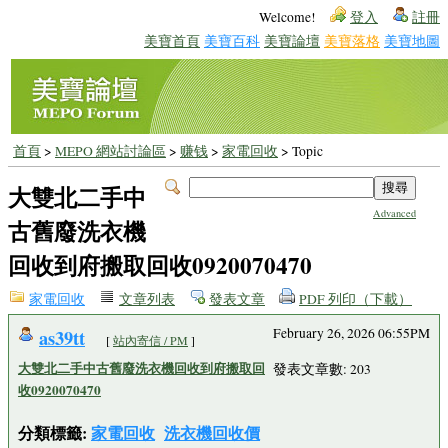
Welcome!
登入
註冊
美寶首頁
美寶百科
美寶論壇
美寶落格
美寶地圖
首頁
>
MEPO 網站討論區
>
赚钱
>
家電回收
> Topic
大雙北二手中
Advanced
古舊廢洗衣機
回收到府搬取回收0920070470
家電回收
文章列表
發表文章
PDF 列印（下載）
as39tt
February 26, 2026 06:55PM
[
站內寄信 / PM
]
大雙北二手中古舊廢洗衣機回收到府搬取回
發表文章數: 203
收0920070470
分類標籤:
家電回收
洗衣機回收價