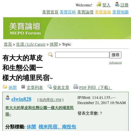
Welcome!
登入
註冊
美寶首頁
美寶百科
美寶論壇
美寶落格
美寶地圖
首頁
>
生涯 / Life Career
>
休閒
> Topic
有大大的草皮
Advanced
和生態公園一
樣大的埔里民宿~
休閒
文章列表
發表文章
PDF 列印（下載）
elwin828
IP/Host: 114.41.135.---
[
站內寄信 / PM
]
December 21, 2017 10:56AM
有大大的草皮和生態公園一樣大的埔里民
發表文章數: 7
宿~
分類標籤:
休閒
桃米民宿、南投包