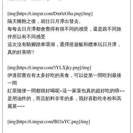
[img]https://i.imgur.com/Dm0zOha.png[/img]
隔天睡飽之後，就往日月潭出發去。
每每去日月潭都會覺得有很不同的感受，還是跟不同旅
伴所以有不同感受
這次沒有騎腳踏車環湖，選擇搭遊艇和纜車玩日月潭，
真的好美唷!!
[img]https://i.imgur.com/3YLXjky.png[/img]
伊達邵實在有太多好吃的美食，可以從第一間吃到最後
一間
紅茶隨便一間都很好喝呢~這一家菜包真的超好吃的唷~~
是用油炸的，而且餡料非常的多，我好喜歡吃冬粉和高
麗菜~~~
[img]https://i.imgur.com/fRl3aYC.png[/img]