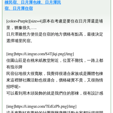
棟民宿、日月潭包棟、日月潭民
宿、日月潭住宿
[color=Purple][size=4]原本在考慮是要住在日月潭還是埔
里，猶豫很久…..
日月潭雖然方便但是住宿的地方價格有點高，最後決定
選擇埔里民宿。
[img]https://i.imgur.com/S4Tjlqi.png[/img]
佳園山莊是在桃米紙教堂附近，位置不難找，一路上都
有指示牌
民宿佔地很大很寬敞，我覺得很適合家族或是團體包棟
來這裡辦社團活動也很適合，價格確實不貴，又很熱情
招呼呢~
可以看到用木頭裝飾的就是我們住的那棟，很有設計感
[img]https://i.imgur.com/7ErEzPb.png[/img]
這天來剛好有學校的社團舉辦康樂活動大家都玩得很開