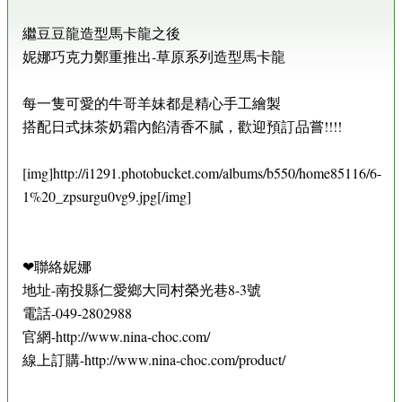
繼豆豆龍造型馬卡龍之後
妮娜巧克力鄭重推出-草原系列造型馬卡龍
每一隻可愛的牛哥羊妹都是精心手工繪製
搭配日式抹茶奶霜內餡清香不膩，歡迎預訂品嘗!!!!
[img]http://i1291.photobucket.com/albums/b550/home85116/6-
1%20_zpsurgu0vg9.jpg[/img]
❤聯絡妮娜
地址-南投縣仁愛鄉大同村榮光巷8-3號
電話-049-2802988
官網-http://www.nina-choc.com/
線上訂購-http://www.nina-choc.com/product/