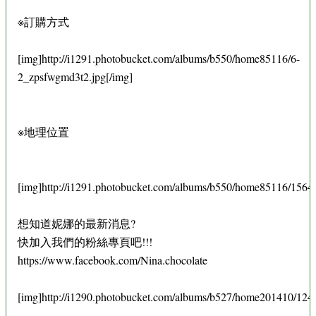
※訂購方式
[img]http://i1291.photobucket.com/albums/b550/home85116/6-
2_zpsfwgmd3t2.jpg[/img]
※地理位置
[img]http://i1291.photobucket.com/albums/b550/home85116/156
想知道妮娜的最新消息?
快加入我們的粉絲專頁吧!!!
https://www.facebook.com/Nina.chocolate
[img]http://i1290.photobucket.com/albums/b527/home201410/124