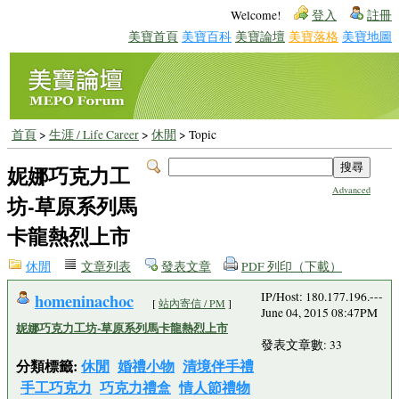
Welcome!
登入
註冊
美寶首頁
美寶百科
美寶論壇
美寶落格
美寶地圖
首頁
>
生涯 / Life Career
>
休閒
> Topic
妮娜巧克力工
Advanced
坊-草原系列馬
卡龍熱烈上市
休閒
文章列表
發表文章
PDF 列印（下載）
homeninachoc
IP/Host: 180.177.196.---
[
站內寄信 / PM
]
June 04, 2015 08:47PM
妮娜巧克力工坊-草原系列馬卡龍熱烈上市
發表文章數: 33
分類標籤:
休閒
婚禮小物
清境伴手禮
手工巧克力
巧克力禮盒
情人節禮物