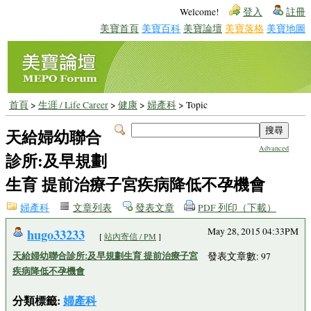
Welcome!
登入
註冊
美寶首頁
美寶百科
美寶論壇
美寶落格
美寶地圖
首頁
>
生涯 / Life Career
>
健康
>
婦產科
> Topic
天給婦幼聯合
Advanced
診所:及早規劃
生育 提前治療子宮疾病降低不孕機會
婦產科
文章列表
發表文章
PDF 列印（下載）
hugo33233
May 28, 2015 04:33PM
[
站內寄信 / PM
]
天給婦幼聯合診所:及早規劃生育 提前治療子宮
發表文章數: 97
疾病降低不孕機會
分類標籤:
婦產科