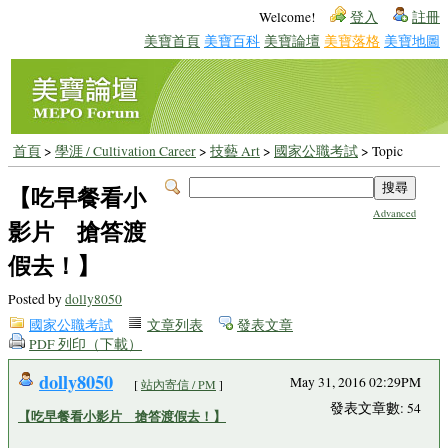
Welcome!
登入
註冊
美寶首頁
美寶百科
美寶論壇
美寶落格
美寶地圖
首頁
>
學涯 / Cultivation Career
>
技藝 Art
>
國家公職考試
> Topic
【吃早餐看小
Advanced
影片 搶答渡
假去！】
Posted by
dolly8050
國家公職考試
文章列表
發表文章
PDF 列印（下載）
dolly8050
May 31, 2016 02:29PM
[
站內寄信 / PM
]
發表文章數: 54
【吃早餐看小影片 搶答渡假去！】