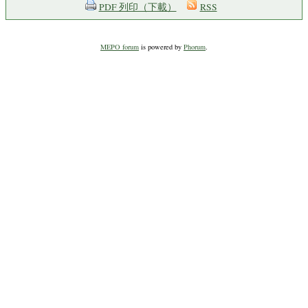
PDF 列印（下載）
RSS
MEPO forum
is powered by
Phorum
.