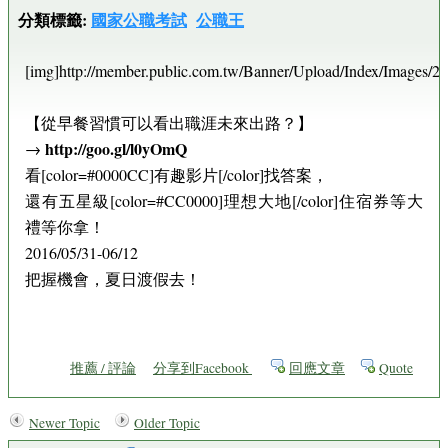
分類標籤:
國家公職考試
公職王
[img]http://member.public.com.tw/Banner/Upload/Index/Images/2
【從早餐習慣可以看出職涯未來出路？】
http://goo.gl/l0yOmQ
→
看[color=#0000CC]有趣影片[/color]找答案，
還有五星級[color=#CC0000]理想大地[/color]住宿券等大
禮等你拿！
2016/05/31-06/12
把握機會，夏日渡假去！
推薦 / 評論
分享到Facebook
回應文章
Quote
Newer Topic
Older Topic