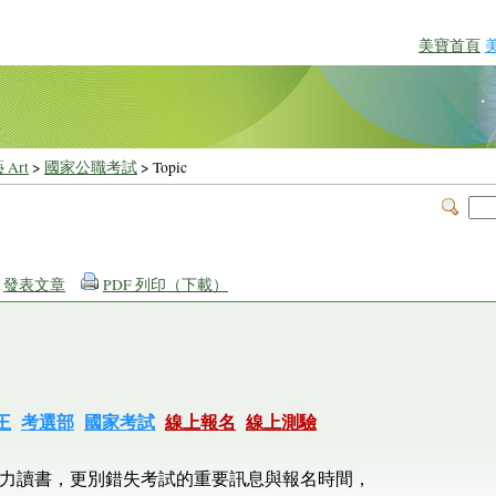
美寶首頁
 Art
>
國家公職考試
> Topic
發表文章
PDF 列印（下載）
王
考選部
國家考試
線上報名
線上測驗
力讀書，更別錯失考試的重要訊息與報名時間，