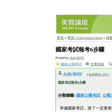
首頁
>
學涯 / Cultivation Career
>
技藝
國家考試報考6步驟
Posted by
dolly8050
國家公職考試
文章列表
dolly8050
[
站內寄信 / PM
]
國家考試報考6步驟
分類標籤:
國家公職考試
公職
準備國家考試，除了一定要努