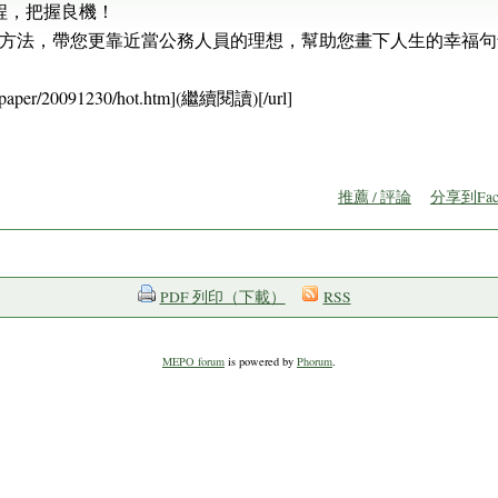
程，把握良機！
方法，帶您更靠近當公務人員的理想，幫助您畫下人生的幸福句
/epaper/20091230/hot.htm](繼續閱讀)[/url]
推薦 / 評論
分享到Fac
PDF 列印（下載）
RSS
MEPO forum
is powered by
Phorum
.