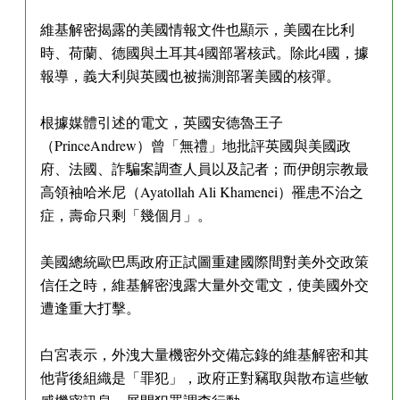
維基解密揭露的美國情報文件也顯示，美國在比利
時、荷蘭、德國與土耳其4國部署核武。除此4國，據
報導，義大利與英國也被揣測部署美國的核彈。
根據媒體引述的電文，英國安德魯王子
（PrinceAndrew）曾「無禮」地批評英國與美國政
府、法國、詐騙案調查人員以及記者；而伊朗宗教最
高領袖哈米尼（Ayatollah Ali Khamenei）罹患不治之
症，壽命只剩「幾個月」。
美國總統歐巴馬政府正試圖重建國際間對美外交政策
信任之時，維基解密洩露大量外交電文，使美國外交
遭逢重大打擊。
白宮表示，外洩大量機密外交備忘錄的維基解密和其
他背後組織是「罪犯」，政府正對竊取與散布這些敏