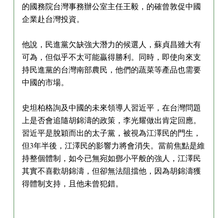
的國務院台灣事務辦公室主任王毅，的確曾敦促中國
企業赴台灣投資。
他說，民進黨欠缺強大潛力的候選人，蘇貞昌雖大有
可為，但似乎不太可能贏得勝利。同時，即使向來支
持民進黨的台灣南部農民，他們的蔬菜等產品也需要
中國的市場。
史坦柏格詢及中國的未來領導人習近平，在台灣問題
上是否會追隨胡錦濤的政策，李光耀做出肯定回應。
習近平是脫穎而出的太子黨，被視為江澤民的門生，
但3年半後，江澤民的影響力將會消失。當前焦點是維
持整個體制，如今已無宛如鄧小平般的強人，江澤民
其實不喜歡胡錦濤，但卻無法阻擋他，因為胡錦濤獲
得體制支持，且他未曾犯錯。