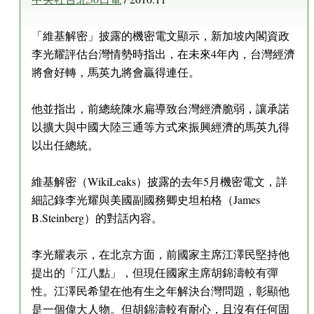
「維基解密」披露的機密電文顯示，新加坡內閣資政
李光耀評估台灣情勢時指出，在未來4年內，台灣經濟
將會好轉，馬英九將會贏得連任。
他並指出，前總統陳水扁導致台灣經濟脆弱，讓承諾
以擴大與中國大陸三通等方式來振興經濟的馬英九得
以出任總統。
維基解密（WikiLeaks）披露的去年5月機密電文，詳
細記錄李光耀與美國副國務卿史坦柏格（James
B.Steinberg）的對話內容。
李光耀表示，在北京方面，前國家主席江澤民堅持他
提出的「江八點」，但現任國家主席胡錦濤較有彈
性。江澤民希望在他有生之年解決台灣問題，彰顯他
是一個偉大人物。但胡錦濤較有耐心，且沒有任何固