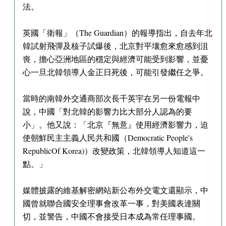
法。
英國「衛報」（The Guardian）的報導指出，自去年北
韓試射飛彈及核子試爆後，北京對平壤愈來愈感到沮
喪，擔心亞洲地區的穩定與經濟可能受到影響，並憂
心一旦北韓領導人金正日死後，可能引發繼任之爭。
當時的南韓外交通商部次長千英宇在另一份電報中
說，中國「對北韓的影響力比大部分人認為的要
小」。他又說：「北京『無意』使用經濟影響力，迫
使朝鮮民主主義人民共和國（Democratic People's
RepublicOf Korea)）改變政策，北韓領導人知道這一
點。」
媒體披露的維基解密網站新公布外交電文還顯示，中
國曾就聯合國安全理事會改革一事，對美國表達關
切，並警告，中國不會接受日本成為常任理事國。