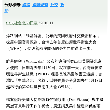
分類標籤:
網路
國際現勢
外交
政
治
中央社台北30日電
/ 2010.11
爆料網站「維基解密」公布的美國政府外交機密檔案，
披露中國官員認為，台灣去年首度出席世界衛生大會
（WHA），使改善兩岸關係的努力向前邁出一步。
維基解密（WikiLeaks）公布的這份檔案出自美國駐北京
大使館，日期為去年4月30日。就在前一天，台灣宣佈接
獲世界衛生組織（WHO）秘書長陳馮富珍書面邀請，台
灣以「中華台北」名義，以觀察員身分參加去年5月18日
起舉行的第62屆世界衛生大會 (WHA)。
檔案記錄美國大使館臨時代辦彭達（Dan Piccuta）與中國
高層官員舉行工作午餐會，廣泛談及美中雙邊關係各項