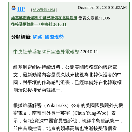
HP
December 01, 2010 01:08AM
[
站內寄信 / PM
]
維基解密再爆料 中國已準備在北韓崩潰
發表文章數: 1,006
後接受兩韓統一 / 中央社 2010.11
分類標籤:
網路
國際現勢
中央社華盛頓30日綜合外電報導
/ 2010.11
維基解密網站持續爆料，公開美國國務院的機密電
文，最新勁爆內容是長久以來被視為北韓保護者的中
國，對平壤的作為感到沮喪，已經準備好在北韓政權
崩潰以後接受兩韓統一。
根據維基解密（WikiLeaks）公布的美國國務院外交機
密電文，南韓副外長千英宇（Chun Yung-Woo）表
示，有2位資深中國官員告訴他，朝鮮半島應該統一，
並由首爾控管，北京的領導高層也逐漸接受這個看