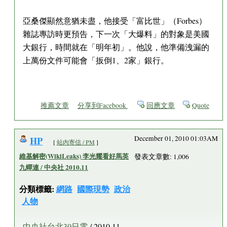
亞桑傑顯然意猶未盡，他接受「富比世」（Forbes）
雜誌專訪時更預告，下一次「大爆料」的對象是美國
大銀行，時間就在「明年初」。他說，他準備洩漏的
上萬份文件可能會「扳倒1、2家」銀行。
推薦文章
分享到Facebook
回應文章
Quote
HP
December 01, 2010 01:03AM
[
站內寄信 / PM
]
維基解密(WikiLeaks) 李光耀看好馬英
發表文章數: 1,006
九蟬連 / 中央社 2010.11
分類標籤:
網路
國際現勢
政治
人物
中央社台北30日電
/ 2010.11