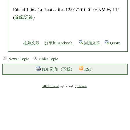
Edited 1 time(s). Last edit at 12/01/2010 01:04AM by HP.
(
編輯記錄
)
推薦文章
分享到Facebook
回應文章
Quote
Newer Topic
Older Topic
PDF 列印（下載）
RSS
MEPO forum
is powered by
Phorum
.