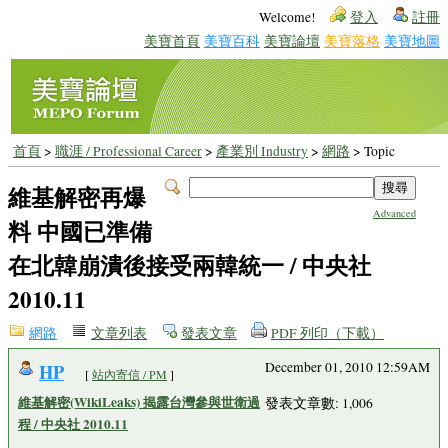
Welcome!
登入
註冊
美寶首頁
美寶百科
美寶論壇
美寶落格
美寶地圖
首頁
>
職涯 / Professional Career
>
產業別 Industry
>
網路
> Topic
維基解密再爆
Advanced
料 中國已準備
在北韓崩潰後接受兩韓統一 / 中央社
2010.11
網路
文章列表
發表文章
PDF 列印（下載）
HP
December 01, 2010 12:59AM
[
站內寄信 / PM
]
維基解密(WikiLeaks) 揭露台灣參與世衛過
發表文章數: 1,006
程 / 中央社 2010.11