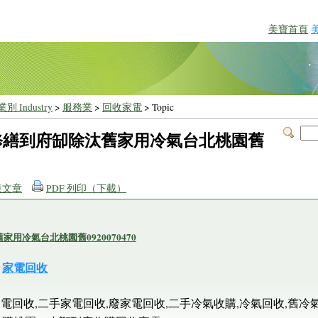
美寶首頁
別 Industry
>
服務業
>
回收家電
> Topic
修繕到府缷除汰舊家用冷氣台北桃園舊
表文章
PDF 列印（下載）
冷氣台北桃園舊0920070470
家電回收
收,中古家電回收,二手家電回收,廢家電回收,二手冷氣收購,冷氣回收,舊