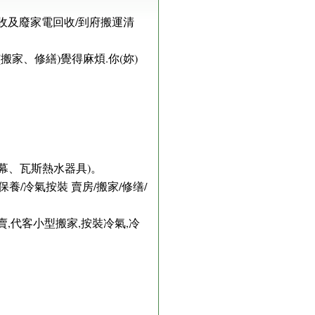
收及廢家電回收/到府搬運清
家、修繕)覺得麻煩.你(妳)
幕、瓦斯熱水器具)。
/冷氣按裝 賣房/搬家/修缮/
賣,代客小型搬家,按裝冷氣,冷