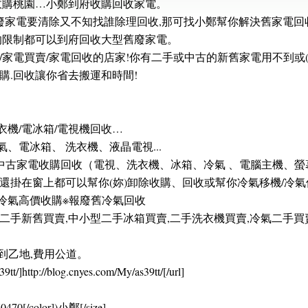
收購桃園…小鄭到府收購回收家電。
報廢家電要清除又不知找誰除理回收,那可找小鄭幫你解決舊家電回
的限制都可以到府回收大型舊廢家電。
家電買賣/家電回收的店家!你有二手或中古的新舊家電用不到或(搬
購.回收讓你省去搬運和時間!
衣機/電冰箱/電視機回收…
氣、電冰箱、 洗衣機、液晶電視...
中古家電收購回收（電視、洗衣機、冰箱、冷氣 、電腦主機、螢
掛在窗上都可以幫你(妳)卸除收購、回收或幫你冷氣移機/冷氣保養
頻冷氣高價收購※報廢舊冷氣回收
家電二手新舊買賣,中小型二手冰箱買賣,二手洗衣機買賣,冷氣二手買
。
到乙地,費用公道。
9tt/]http://blog.cnyes.com/My/as39tt/[/url]
0470[/color])小鄭[/size]