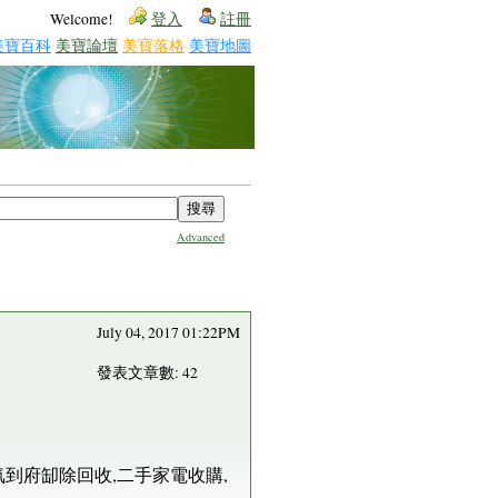
Welcome!
登入
註冊
美寶百科
美寶論壇
美寶落格
美寶地圖
Advanced
July 04, 2017 01:22PM
發表文章數: 42
冷氣到府缷除回收,二手家電收購,