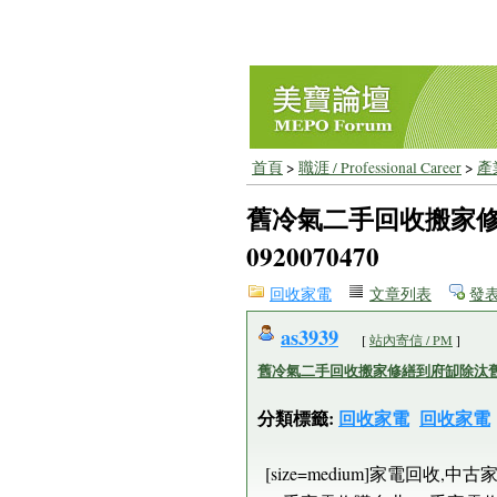
首頁
>
職涯 / Professional Career
>
產業
舊冷氣二手回收搬家
0920070470
回收家電
文章列表
發
as3939
[
站內寄信 / PM
]
舊冷氣二手回收搬家修繕到府缷除汰舊家用
分類標籤:
回收家電
回收家電
[size=medium]家電回