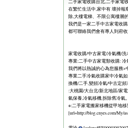
二手家電收購台北,二手家電
在繁忙生活中,家中有 壞掉
除,大樓電梯、不限公寓樓層
我們是一家二手中古家電收購/
都可聯絡我們會有專人到府收
家電收購/中古家電/冷氣機/洗
專業:二手中古家電類收購: 冷
我們將以熱誠的心為您服務>
專業二手冷氣收購家中冷氣如還
換機/二手,變頻冷氣/中古定
:大桃園/大台北/新北地區/
氣保養,冷氣移機,拆除舊冷氣
※:二手家電搬家移機從甲地移
[url=http://blog.cnyes.com/My/as3
電洽
[color=#FF0000]092007