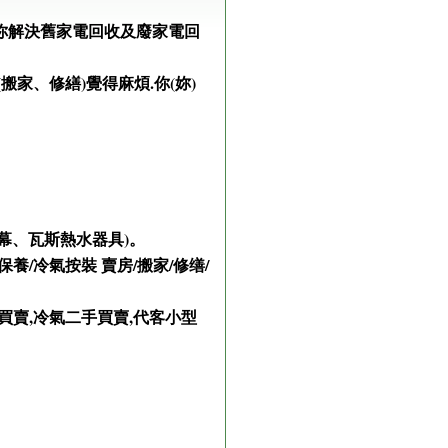
鄭幫你解決舊家電回收及廢家電回
家、修繕)覺得麻煩.你(妳)
幕、瓦斯熱水器具)。
/冷氣按裝 賣房/搬家/修缮/
衣機買賣,冷氣二手買賣,代客小型