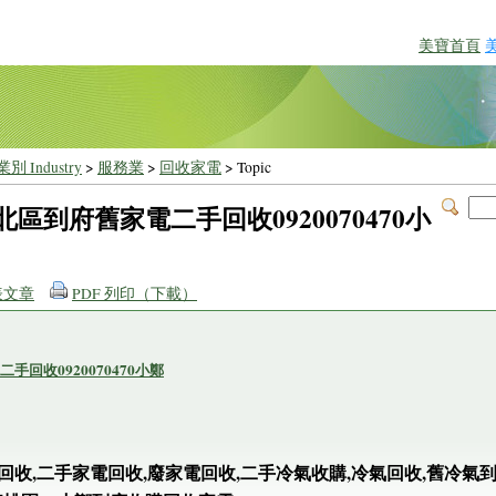
美寶首頁
別 Industry
>
服務業
>
回收家電
> Topic
區到府舊家電二手回收0920070470小
表文章
PDF 列印（下載）
回收0920070470小鄭
回收,二手家電回收,廢家電回收,二手冷氣收購,冷氣回收,舊冷氣