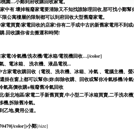
購桃園…小鄭到府收購回收家電。
在繁忙生活中,家中有 壞掉報廢家電要清除又不知找誰除理回收,那可找小
、不限公寓樓層的限制都可以到府回收大型舊廢家電。
家電買賣/家電回收的店家!你有二手或中古的新舊家電用不到或(搬
購.回收讓你省去搬運和時間!
/中古家電/冷氣機/洗衣機/電冰箱/電視機回收…[/color]
氣、電冰箱、 洗衣機、液晶電視...
中古家電收購回收（電視、洗衣機、冰箱、冷氣 、電腦主機、螢
掛在窗上都可以幫你(妳)卸除收購、回收或幫你冷氣移機/冷氣保養
頻冷氣高價收購※報廢舊冷氣回收
大桃園/大台北/新北地區/家電二手新舊買賣,中小型二手冰箱買賣,二手洗
氣移機,拆除舊冷氣。
到乙地,費用公道。
70470[/color])小鄭
[/size]