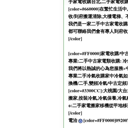
手家電收購台北,二手家電收
[color=#660000]
收/到府搬運清除,大樓電梯
我們是一家二手中古家電收購/
都可聯絡我們會有專人到府收
[/color]
[color=#FF0000]家電收購
專業:二手中古家電類收購: 冷
我們將以熱誠的心為您服務>
專業二手冷氣收購家中冷氣如還
換機/二手,變頻冷氣/中古定
[color=#3300CC]:
搬家,按裝冷氣,冷氣保養,冷
※:二手家電搬家移機從甲地移
[/color]
電洽
[color=#FF0000]09200