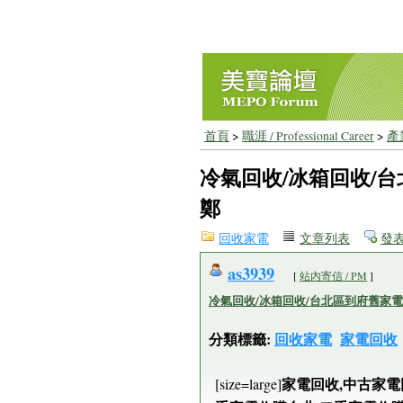
首頁
>
職涯 / Professional Career
>
產業
冷氣回收/冰箱回收/台北
鄭
回收家電
文章列表
發
as3939
[
站內寄信 / PM
]
冷氣回收/冰箱回收/台北區到府舊家電二手
分類標籤:
回收家電
家電回收
家電回收,中古家電
[size=large]