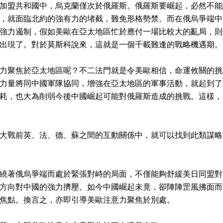
加盟共和國中，烏克蘭僅次於俄羅斯。俄羅斯要崛起，必然不能
，就面臨北約的強有力的堵截，難免形格勢禁。而在俄烏爭端中
強力遏制，假如美歐在亞太地區忙於應付一場比較大的亂局，則
出現了。對於莫斯科說來，這就是一個千載難逢的戰略機遇期。
力聚焦於亞太地區呢？不二法門就是令美歐相信，命運攸關的挑
力量將同中國軍隊協同，增強在亞太地區的軍事活動，就起到了
耗，也大為削弱今後中國崛起可能對俄羅斯造成的挑戰。這樣，
大戰前英、法、德、蘇之間的互動關係中，就可以找到此類謀略
繞著俄烏爭端而處於緊張對峙的局面，不僅能夠舒緩美日同盟對
方向對中國的強力擠壓。如今中國崛起未竟，卻陣陣罡風拂面而
焦點。換言之，亦即引導美歐注意力聚焦於別處。