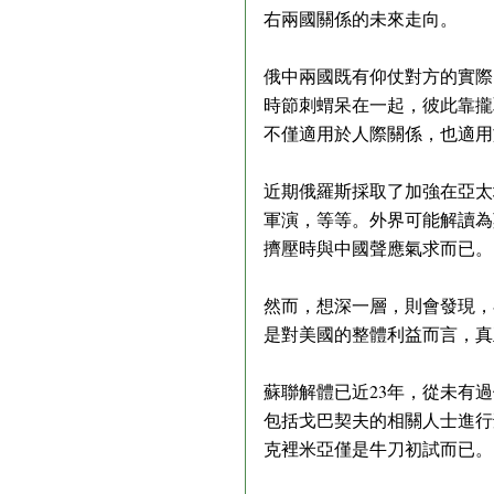
右兩國關係的未來走向。
俄中兩國既有仰仗對方的實際
時節刺蝟呆在一起，彼此靠攏
不僅適用於人際關係，也適用
近期俄羅斯採取了加強在亞太
軍演，等等。外界可能解讀為
擠壓時與中國聲應氣求而已。
然而，想深一層，則會發現，
是對美國的整體利益而言，真
蘇聯解體已近23年，從未有
包括戈巴契夫的相關人士進行
克裡米亞僅是牛刀初試而已。