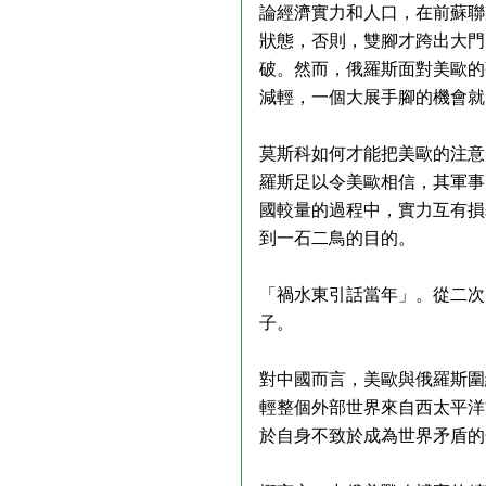
論經濟實力和人口，在前蘇聯
狀態，否則，雙腳才跨出大門
破。然而，俄羅斯面對美歐的
減輕，一個大展手腳的機會就
莫斯科如何才能把美歐的注意
羅斯足以令美歐相信，其軍事
國較量的過程中，實力互有損
到一石二鳥的目的。
「禍水東引話當年」。從二次
子。
對中國而言，美歐與俄羅斯圍
輕整個外部世界來自西太平洋
於自身不致於成為世界矛盾的