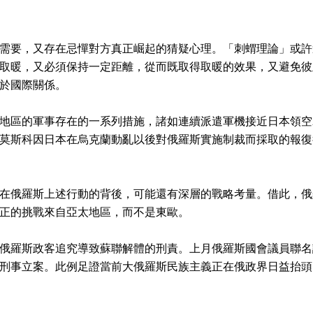
需要，又存在忌憚對方真正崛起的猜疑心理。「刺蝟理論」或許
取暖，又必須保持一定距離，從而既取得取暖的效果，又避免彼
於國際關係。
地區的軍事存在的一系列措施，諸如連續派遣軍機接近日本領空
莫斯科因日本在烏克蘭動亂以後對俄羅斯實施制裁而採取的報復
在俄羅斯上述行動的背後，可能還有深層的戰略考量。借此，俄
正的挑戰來自亞太地區，而不是東歐。
過俄羅斯政客追究導致蘇聯解體的刑責。上月俄羅斯國會議員聯
刑事立案。此例足證當前大俄羅斯民族主義正在俄政界日益抬頭