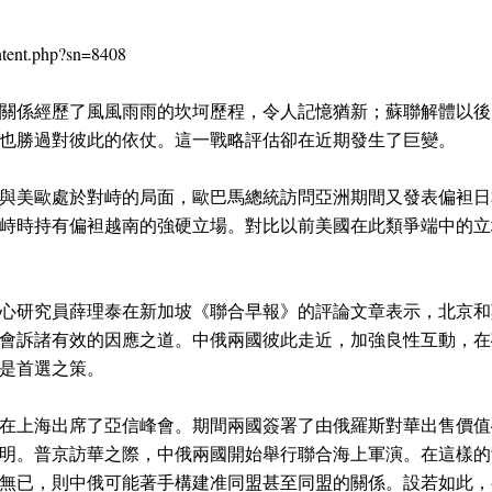
ntent.php?sn=8408
兩國關係經歷了風風雨雨的坎坷歷程，令人記憶猶新；蘇聯解體以
也勝過對彼此的依仗。這一戰略評估卻在近期發生了巨變。
與美歐處於對峙的局面，歐巴馬總統訪問亞洲期間又發表偏袒日
峙時持有偏袒越南的強硬立場。對比以前美國在此類爭端中的立
心研究員薛理泰在新加坡《聯合早報》的評論文章表示，北京和
會訴諸有效的因應之道。中俄兩國彼此走近，加強良性互動，在
是首選之策。
在上海出席了亞信峰會。期間兩國簽署了由俄羅斯對華出售價值
明。普京訪華之際，中俄兩國開始舉行聯合海上軍演。在這樣的
無已，則中俄可能著手構建准同盟甚至同盟的關係。設若如此，