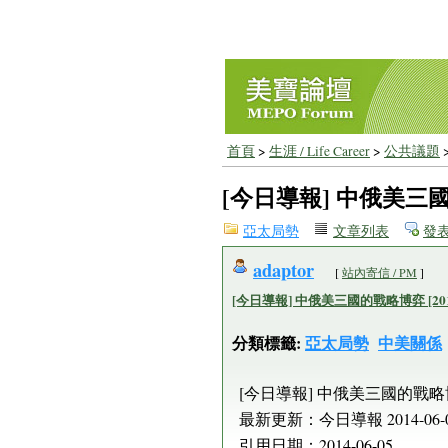
首頁
>
生涯 / Life Career
>
公共議題
[今日導報] 中俄美三國的戰
亞太局勢
文章列表
發
adaptor
[
站內寄信 / PM
]
[今日導報] 中俄美三國的戰略博弈 [2014-
分類標籤:
亞太局勢
中美關係
[今日導報] 中俄美三國的戰略博弈 [
最新更新：今日導報 2014-06-03 
引用日期：2014-06-05