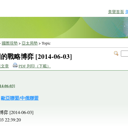
美寶首頁
>
國際現勢
>
亞太局勢
> Topic
略博弈 [2014-06-03]
表文章
PDF 列印（下載）
06-03]
歐亞聯盟/中俄聯盟
2014-06-03]
22:39:20