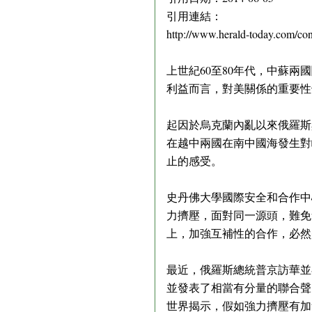
引用連結：
http://www.herald-today.com/co
上世紀60至80年代，中蘇
利益而言，對美關係的重要性
起因於烏克蘭內亂以來俄羅斯
在越中兩國在南中國海發生對
止的感受。
史丹佛大學國際安全和合作中
力擠壓，面對同一源頭，難免
上，加強互補性的合作，必然
最近，俄羅斯總統普京訪華並
並發表了相當有分量的聯合聲
世界揭示，假如強力擠壓有加