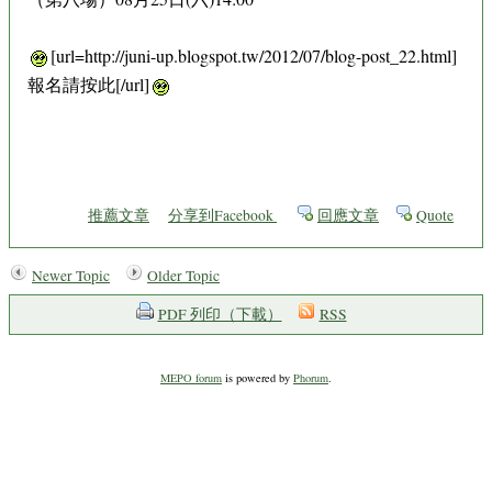
[url=http://juni-up.blogspot.tw/2012/07/blog-post_22.html]
報名請按此[/url]
推薦文章
分享到Facebook
回應文章
Quote
Newer Topic
Older Topic
PDF 列印（下載）
RSS
MEPO forum
is powered by
Phorum
.