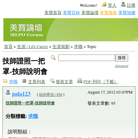
Welcome!
登入
註冊
美寶首頁
美寶百科
美寶論壇
美寶落格
美寶地圖
首頁
>
生涯 / Life Career
>
生涯規劃
>
求職
> Topic
技師證照一把
Advanced
罩-技師說明會
求職
文章列表
發表文章
PDF 列印（下載）
pala123
August 17, 2012 03:07PM
[
站內寄信 / PM
]
技師證照一把罩-技師說明會
發表文章數: 95
分類標籤:
求職
說明類組：