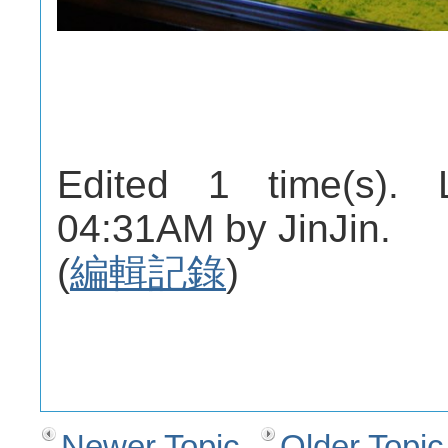
Edited 1 time(s). 
04:31AM by JinJin.
(
編輯記錄
)
Newer Topic
Older Topic