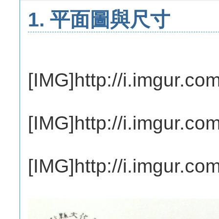
1. 平面圖與尺寸
[IMG]http://i.imgur.
[IMG]http://i.imgur.c
[IMG]http://i.imgur.c