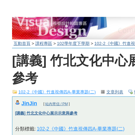
互動首頁
>
課程專區
>
102學年度下學期
>
102-2《中國》竹進視
[講義] 竹北文化中
參考
102-2《中國》竹進視傳四A-畢業專題(二)
文章列表
JinJin
[
站內寄信 / PM
]
[講義] 竹北文化中心展示示意與參考
分類標籤:
102-2《中國》竹進視傳四A-畢業專題(二)