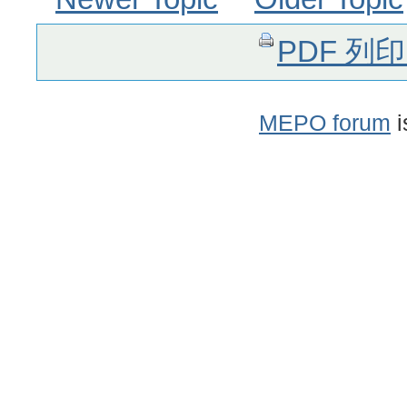
PDF 列
MEPO forum
i