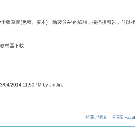
十張草圖(色稿、腳本)，繪製於A4的紙張，掃描後報告，並以相
教材區下載
 03/04/2014 11:50PM by JinJin.
推薦 / 評論
分享到Face