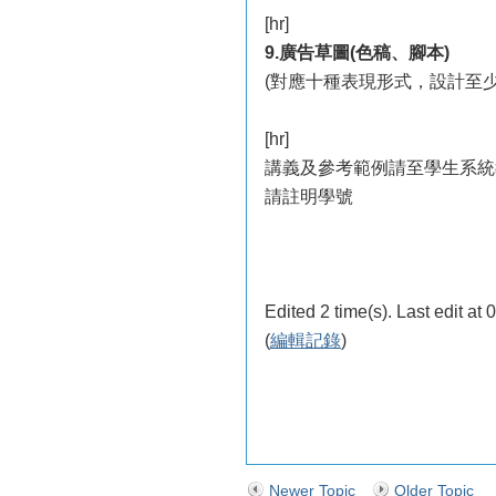
[hr]
9.廣告草圖(色稿、腳本)
(對應十種表現形式，設計至少
[hr]
講義及參考範例請至學生系統
請註明學號
Edited 2 time(s). Last edit at
(
編輯記錄
)
Newer Topic
Older Topic