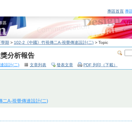
專區首頁
專
下學期
>
102-2《中國》竹視傳二A-視覺傳達設計(二)
> Topic
A創意獎分析報告
達設計(二)
文章列表
發表文章
PDF 列印（下載）
傳二A-視覺傳達設計(二)