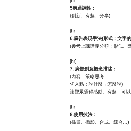
[hr]
5溝通調性：
(創新、有趣、分享)…
[hr]
6.廣告表現手法(形式：文字
(參考上課講義分類：形似、
[hr]
7. 廣告創意概念描述：
(內容：策略思考
切入點：說什麼→怎麼說)
讓觀眾覺得感動、有趣，可以
[hr]
8.使用技法：
(插畫、攝影、合成、綜合…)