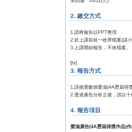
第四週 03/12(三)
2. 繳交方式
1.請將報告以PPT整理
2.於上課前統一收齊檔案(
3.上課開始報告，不收檔案。
[hr]
3. 報告方式
1.請挑選數個愛滋(4A歷屆
2.透過廣告分析之後，請以
4. 報告項目
愛滋廣告(4A歷屆得獎作品)