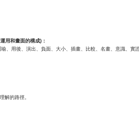
的運用和畫面的構成)：
隱喻、用後、演出、負面、大小、插畫、比較、名畫、意識、實證.
理解的路徑。