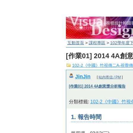
互動首頁
>
課程專區
>
102學年度
[作業01] 2014 4
102-2《中國》竹視傳二A-視覺傳
JinJin
[
站內寄信 / PM
]
[作業01] 2014 4A創意獎分析報告
分類標籤:
102-2《中國》竹視
1. 報告時間