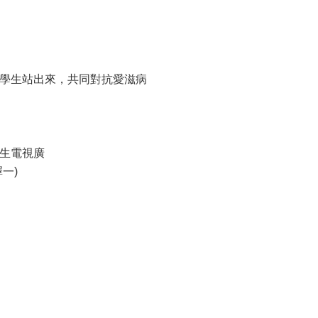
DS! 全國學生站出來，共同對抗愛滋病
生電視廣
一)