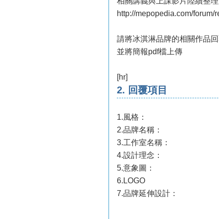
相關講義與上課影片陸續整理
http://mepopedia.com/forum
請將冰淇淋品牌的相關作品回
並將簡報pdf檔上傳
[hr]
2. 回覆項目
1.風格：
2.品牌名稱：
3.工作室名稱：
4.設計理念：
5.意象圖：
6.LOGO
7.品牌延伸設計：