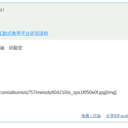
M
]
位互動式教學平台研習課程
涵 邱顯宏
et.com/albums/q757/melody804210/a_zps1f050e0f.jpg[/img]
推薦 / 評論
分享到Face