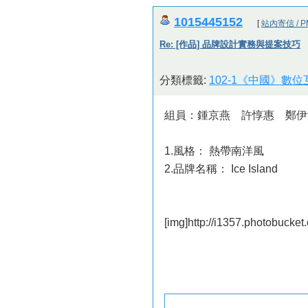
1015445152
[
站內寄信 / P
Re: [作品] 品牌設計實務與提案技巧
分類標籤:
102-1《中國》數
組員：鍾京燕 許惇惠 鄭伊
1.風格： 熱帶南洋風
2.品牌名稱： Ice Island
[img]http://i1357.photobuck