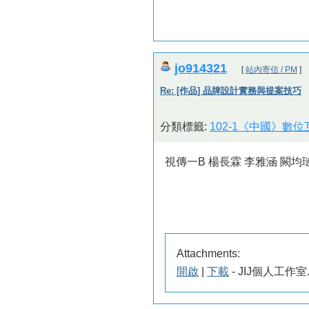
jo914321
[
站內寄信 / PM
]
Re: [作品] 品牌設計實務與提案技巧
分類標籤:
102-1《中國》數
視傳一B 楊長霖 李雅涵 闕均
Attachments:
開啟
|
下載
- JIJ個人工作室.pd