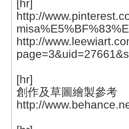
[hr]
http://www.pinterest.c
misa%E5%BF%83%
http://www.leewiart.
page=3&uid=27661&s
[hr]
創作及草圖繪製參考
http://www.behance.