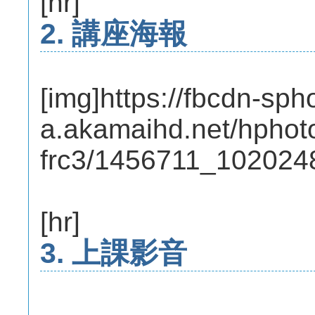
[hr]
2. 講座海報
[img]https://fbcdn-sph
a.akamaihd.net/hphot
frc3/1456711_102024
[hr]
3. 上課影音