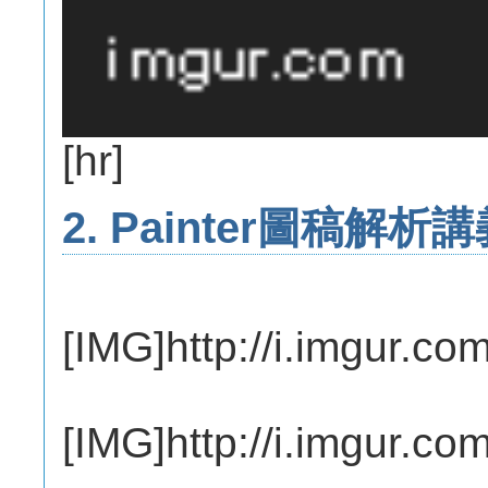
[hr]
2. Painter圖稿解析
[IMG]http://i.imgur.co
[IMG]http://i.imgur.c