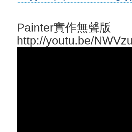
Painter實作無聲版
http://youtu.be/NWV