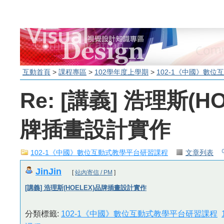
互動首頁
>
課程專區
>
102學年度上學期
>
102-1《中國》數
Re: [講義] 浩理斯(H
牌插畫設計實作
102-1《中國》數位互動式教學平台研習課程
文章列表
JinJin
[
站內寄信 / PM
]
[講義] 浩理斯(HOELEX)品牌插畫設計實作
分類標籤:
102-1《中國》數位互動式教學平台研習課程