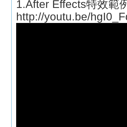
1.After Effects特效範
http://youtu.be/hgI0