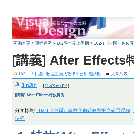
互動首頁
>
課程專區
>
102學年度上學期
>
102-1《中國》數
[講義] After Effec
102-1《中國》數位互動式教學平台研習課程
文章列表
JinJin
[
站內寄信 / PM
]
[講義] After Effects特效範例
分類標籤:
102-1《中國》數位互動式教學平台研習課程
課程