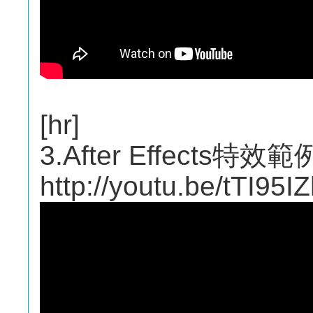
[hr]
3.After Effects特效範
http://youtu.be/tTI95