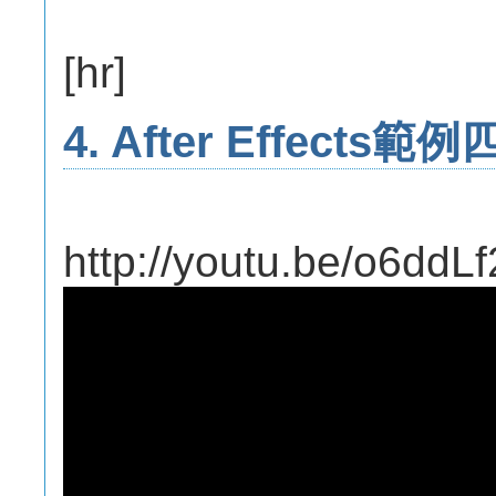
[hr]
4. After Effects範例
http://youtu.be/o6ddL