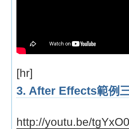
[hr]
3. After Effects範例
http://youtu.be/tgY