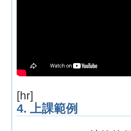
[hr]
4. 上課範例