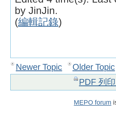
by JinJin.
(
編輯記錄
)
Newer Topic
Older Topic
PDF 列
MEPO forum
i