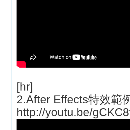
[hr]
2.After Effects特效範
http://youtu.be/gCKC8