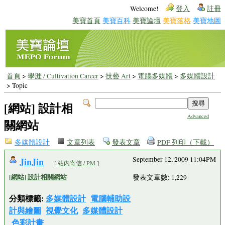
Welcome!
登入
註冊
美寶首頁
美寶百科
美寶論壇
美寶落格
美寶地圖
首頁
>
學涯 / Cultivation Career
>
技藝 Art
>
電腦多媒體
>
多媒體設計
> Topic
[網站] 設計相
Advanced
關網站
多媒體設計
文章列表
發表文章
PDF 列印（下載）
JinJin
September 12, 2009 11:04PM
[
站內寄信 / PM
]
[網站] 設計相關網站
發表文章數: 1,229
分類標籤:
多媒體設計
電腦輔助設
計與繪圖
視覺文化
多媒體設計
色彩計畫