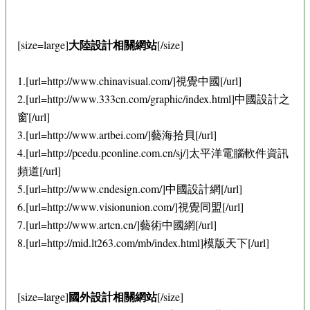
大陸設計相關網站
[size=large]
[/size]
1.[url=http://www.chinavisual.com/]視覺中國[/url]
2.[url=http://www.333cn.com/graphic/index.html]中國設計之
窗[/url]
3.[url=http://www.artbei.com/]藝海拾貝[/url]
4.[url=http://pcedu.pconline.com.cn/sj/]太平洋電腦軟件資訊
頻道[/url]
5.[url=http://www.cndesign.com/]中國設計網[/url]
6.[url=http://www.visionunion.com/]視覺同盟[/url]
7.[url=http://www.artcn.cn/]藝術中國網[/url]
8.[url=http://mid.lt263.com/mb/index.html]模版天下[/url]
國外設計相關網站
[size=large]
[/size]