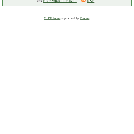
PDF 列印（下載）
RSS
MEPO forum
is powered by
Phorum
.