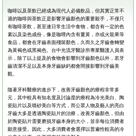
咖啡以及茶飲已經成為現代人必備飲品，但其實正常不
過的咖啡與茶飲正是影響牙齒顏色的重要殺手，不僅只
有咖啡茶飲，甚至連日常生活中食物，都含有一定的色
素以及染色成份，像是咖哩內含有薑黃，亦或火龍果等
食品，都會在牙齒表面殘留顏色，久而久之牙齒會轉變
為黃褐色或黑褐色。台中光流牙醫診所專業醫護人員表
示，除了以上提及的食物會影響到牙齒顏色以外，若牙
齒清潔不足以及本身牙齒缺鈣都會間接影響到牙齒美
觀。
隨著牙科醫療的進步下，改善牙齒顏色的療程非常多
元，其中較具有知名度及討論度的療程為冷光美白、陶
瓷貼片以及噴砂美白等方式，而公眾人物及藝人的亮白
牙齒大多是透過陶瓷貼片的治療，改善牙齒顏色，但由
於陶瓷貼片需要磨損牙齒本身的大小，並非每位消費者
願意接受。因此，大多消費者會選擇以普遍性較高的冷