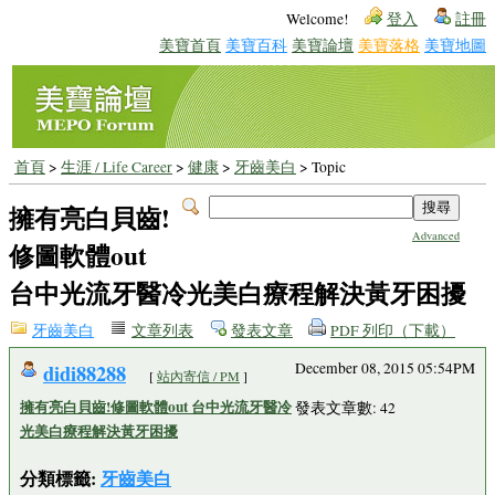
Welcome!
登入
註冊
美寶首頁
美寶百科
美寶論壇
美寶落格
美寶地圖
首頁
>
生涯 / Life Career
>
健康
>
牙齒美白
> Topic
擁有亮白貝齒!
Advanced
修圖軟體out
台中光流牙醫冷光美白療程解決黃牙困擾
牙齒美白
文章列表
發表文章
PDF 列印（下載）
didi88288
December 08, 2015 05:54PM
[
站內寄信 / PM
]
擁有亮白貝齒!修圖軟體out 台中光流牙醫冷
發表文章數: 42
光美白療程解決黃牙困擾
分類標籤:
牙齒美白