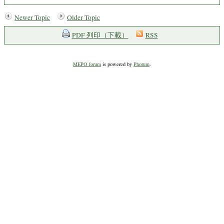
Newer Topic
Older Topic
PDF 列印（下載）
RSS
MEPO forum
is powered by
Phorum
.