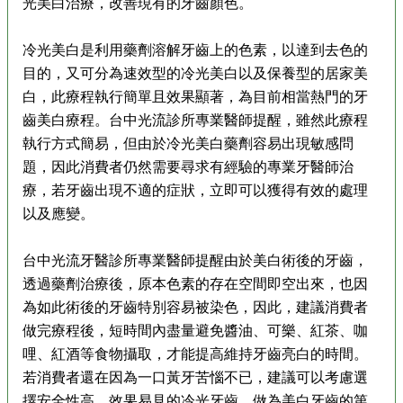
光美白治療，改善現有的牙齒顏色。
冷光美白是利用藥劑溶解牙齒上的色素，以達到去色的
目的，又可分為速效型的冷光美白以及保養型的居家美
白，此療程執行簡單且效果顯著，為目前相當熱門的牙
齒美白療程。台中光流診所專業醫師提醒，雖然此療程
執行方式簡易，但由於冷光美白藥劑容易出現敏感問
題，因此消費者仍然需要尋求有經驗的專業牙醫師治
療，若牙齒出現不適的症狀，立即可以獲得有效的處理
以及應變。
台中光流牙醫診所專業醫師提醒由於美白術後的牙齒，
透過藥劑治療後，原本色素的存在空間即空出來，也因
為如此術後的牙齒特別容易被染色，因此，建議消費者
做完療程後，短時間內盡量避免醬油、可樂、紅茶、咖
哩、紅酒等食物攝取，才能提高維持牙齒亮白的時間。
若消費者還在因為一口黃牙苦惱不已，建議可以考慮選
擇安全性高，效果易見的冷光牙齒，做為美白牙齒的第