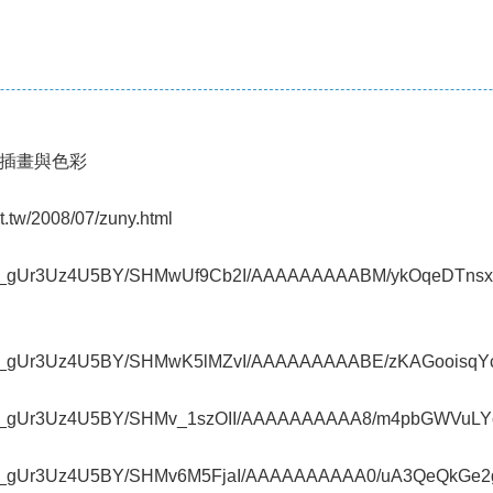
插畫與色彩
t.tw/2008/07/zuny.html
t.com/_gUr3Uz4U5BY/SHMwUf9Cb2I/AAAAAAAAABM/ykOqeDTnsx
.com/_gUr3Uz4U5BY/SHMwK5lMZvI/AAAAAAAAABE/zKAGooisqYc/
.com/_gUr3Uz4U5BY/SHMv_1szOII/AAAAAAAAAA8/m4pbGWVuLYc/
.com/_gUr3Uz4U5BY/SHMv6M5FjaI/AAAAAAAAAA0/uA3QeQkGe2g/