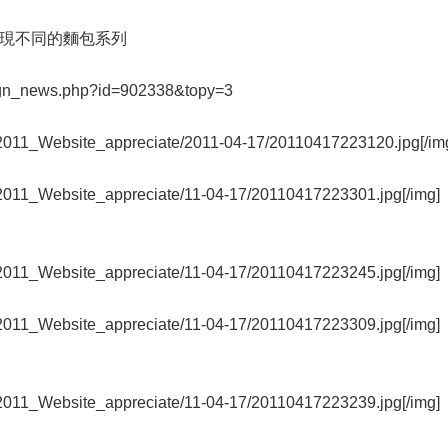
現不同的麵包系列
ign_news.php?id=902338&topy=3
/2011_Website_appreciate/2011-04-17/20110417223120.jpg[/im
/2011_Website_appreciate/11-04-17/20110417223301.jpg[/img]
/2011_Website_appreciate/11-04-17/20110417223245.jpg[/img]
/2011_Website_appreciate/11-04-17/20110417223309.jpg[/img]
/2011_Website_appreciate/11-04-17/20110417223239.jpg[/img]