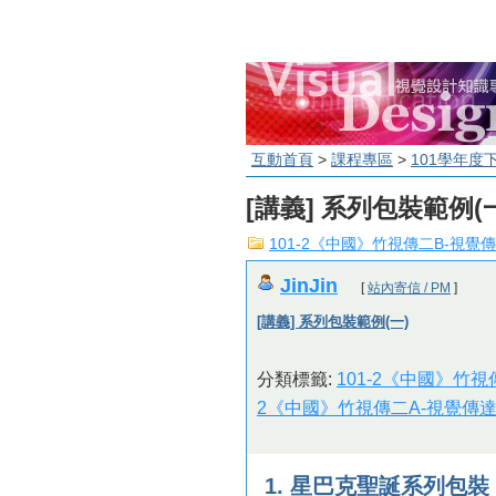
互動首頁
>
課程專區
>
101學年度
[講義] 系列包裝範例(
101-2《中國》竹視傳二B-視覺傳
JinJin
[
站內寄信 / PM
]
[講義] 系列包裝範例(一)
分類標籤:
101-2《中國》竹視
2《中國》竹視傳二A-視覺傳達
1. 星巴克聖誕系列包裝