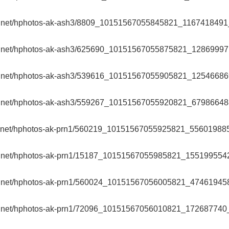
cdn.net/hphotos-ak-ash3/8809_10151567055845821_1167418491_
cdn.net/hphotos-ak-ash3/625690_10151567055875821_128699971
cdn.net/hphotos-ak-ash3/539616_10151567055905821_125466869
cdn.net/hphotos-ak-ash3/559267_10151567055920821_679866488
cdn.net/hphotos-ak-prn1/560219_10151567055925821_556019885
cdn.net/hphotos-ak-prn1/15187_10151567055985821_1551995542
cdn.net/hphotos-ak-prn1/560024_10151567056005821_474619458
cdn.net/hphotos-ak-prn1/72096_10151567056010821_172687740_