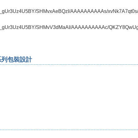
.com/_gUr3Uz4U5BY/SHMvxAeBQzI/AAAAAAAAAAs/xvNk7A7qt0s/s
t.com/_gUr3Uz4U5BY/SHMvV3dMaAI/AAAAAAAAAAc/QKZY8QwUg
包店系列包裝設計