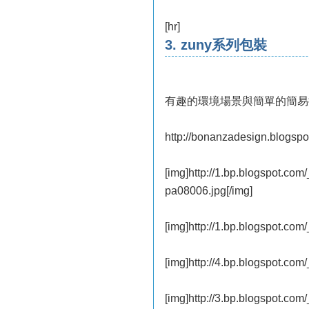
[hr]
3. zuny系列包裝
有趣的環境場景與簡單的簡易
http://bonanzadesign.blogspo
[img]http://1.bp.blogspo
pa08006.jpg[/img]
[img]http://1.bp.blogspot
[img]http://4.bp.blogspot
[img]http://3.bp.blogspot