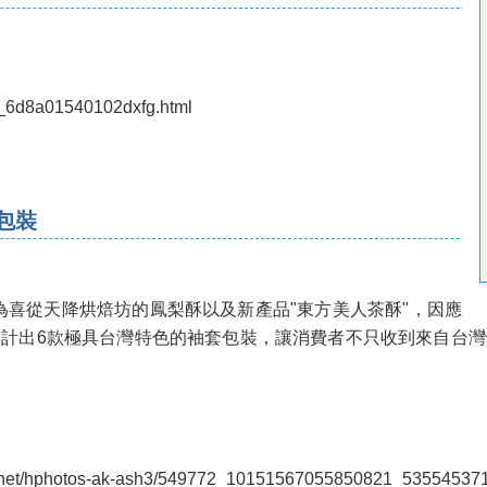
og_6d8a01540102dxfg.html
包裝
n Work] 為喜從天降烘焙坊的鳳梨酥以及新產品"東方美人茶酥"，因應
計出6款極具台灣特色的袖套包裝，讓消費者不只收到來自台
cdn.net/hphotos-ak-ash3/549772_10151567055850821_535545371