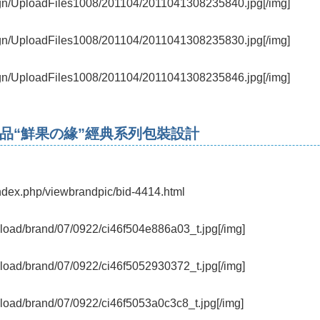
ign/UploadFiles1008/201104/2011041308235840.jpg[/img]
ign/UploadFiles1008/201104/2011041308235830.jpg[/img]
ign/UploadFiles1008/201104/2011041308235846.jpg[/img]
牌化妝品“鮮果の緣”經典系列包裝設計
ndex.php/viewbrandpic/bid-4414.html
pload/brand/07/0922/ci46f504e886a03_t.jpg[/img]
pload/brand/07/0922/ci46f5052930372_t.jpg[/img]
pload/brand/07/0922/ci46f5053a0c3c8_t.jpg[/img]