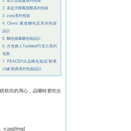
1. 星巴克聖誕系列包裝
2. 喜從天降鳳梨酥系列包裝
3. zuny系列包裝
4. Clive's 素食麵包店系列包裝
設計
5. 麵包插畫圖包裝設計
6. 月色撩人Tumbled巧克力系列
包装
7. PEACEFUL品牌化妝品“鮮果
の緣”經典系列包裝設計
灣烘焙坊的用心，品嚐時更吃出
_n.jpg[/img]