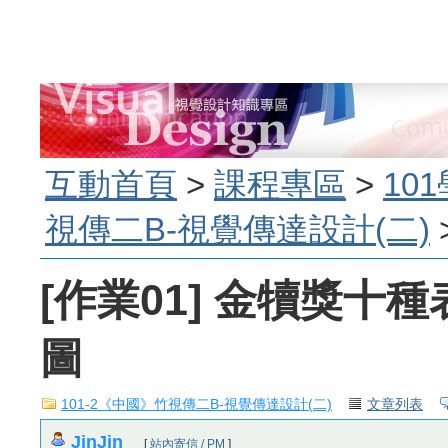
互動首頁
>
課程專區
>
10
視傳二B-視覺傳達設計(二)
>
[作業01] 金犢獎十
圖
101-2《中國》竹視傳二B-視覺傳達設計(二)
文章列表
JinJin
[
站內寄信 / PM
]