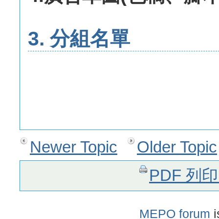
3. 分組名單
Newer Topic
Older Topic
PDF 列
MEPO forum
i