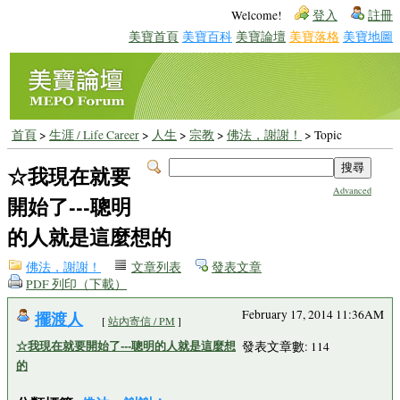
Welcome!
登入
註冊
美寶首頁
美寶百科
美寶論壇
美寶落格
美寶地圖
首頁
>
生涯 / Life Career
>
人生
>
宗教
>
佛法，謝謝！
> Topic
☆我現在就要
Advanced
開始了---聰明
的人就是這麼想的
佛法，謝謝！
文章列表
發表文章
PDF 列印（下載）
擺渡人
February 17, 2014 11:36AM
[
站內寄信 / PM
]
☆我現在就要開始了---聰明的人就是這麼想
發表文章數: 114
的