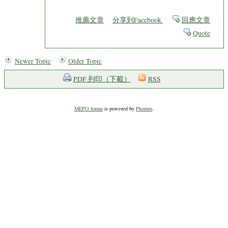
推薦文章
分享到Facebook
回應文章
Quote
Newer Topic
Older Topic
PDF 列印（下載）
RSS
MEPO forum
is powered by
Phorum
.