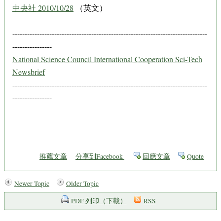
中央社 2010/10/28
（英文）
-------------------------------------------------------------------------------
----------------
National Science Council International Cooperation Sci-Tech
Newsbrief
-------------------------------------------------------------------------------
----------------
推薦文章
分享到Facebook
回應文章
Quote
Newer Topic
Older Topic
PDF 列印（下載）
RSS