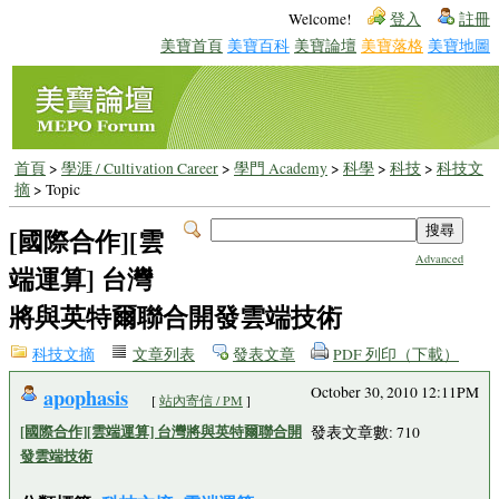
Welcome!
登入
註冊
美寶首頁
美寶百科
美寶論壇
美寶落格
美寶地圖
首頁
>
學涯 / Cultivation Career
>
學門 Academy
>
科學
>
科技
>
科技文
摘
> Topic
[國際合作][雲
Advanced
端運算] 台灣
將與英特爾聯合開發雲端技術
科技文摘
文章列表
發表文章
PDF 列印（下載）
apophasis
October 30, 2010 12:11PM
[
站內寄信 / PM
]
[國際合作][雲端運算] 台灣將與英特爾聯合開
發表文章數: 710
發雲端技術