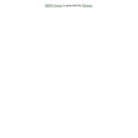
MEPO forum
is powered by
Phorum
.